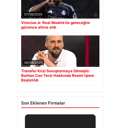
07/08/2026
Vinicius Jr. Real Madrid ile geleceğini
güvence altına aldı
06/08/2026
Transfer Krizi Soruşturmaya Dönüştü:
Burhan Can Terzi Hakkında Resmi İşlem
Başlatıldı
Son Eklenen Firmalar