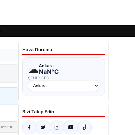
ı
Hava Durumu
☁
Ankara
NaN°C
ŞEHIR SEÇ
Bizi Takip Edin
#22516