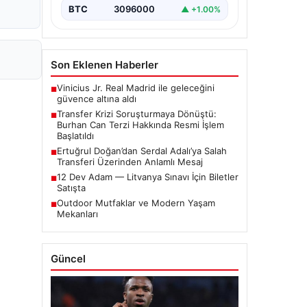
iddialar nedeniyle…
BTC
3096000
▲ +1.00%
Son Eklenen Haberler
Vinicius Jr. Real Madrid ile geleceğini
■
güvence altına aldı
Transfer Krizi Soruşturmaya Dönüştü:
■
Burhan Can Terzi Hakkında Resmi İşlem
Başlatıldı
Ertuğrul Doğan’dan Serdal Adalı’ya Salah
■
Transferi Üzerinden Anlamlı Mesaj
12 Dev Adam — Litvanya Sınavı İçin Biletler
■
Satışta
Outdoor Mutfaklar ve Modern Yaşam
■
Mekanları
Güncel