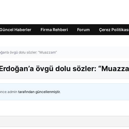
Güncel Haberler
Firma Rehberi
Forum
Çerez Politikas
ğan’a övgü dolu sözler: “Muazzam”
rdoğan’a övgü dolu sözler: “Muazz
 önce
admin
tarafından güncellenmiştir.