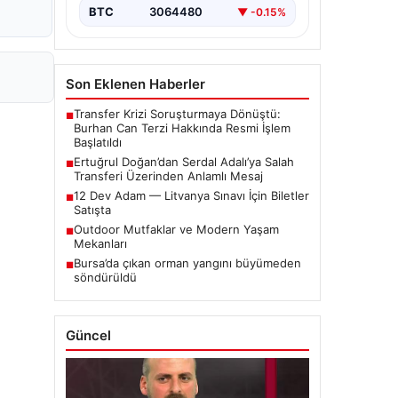
BTC
3064480
▼ -0.15%
Son Eklenen Haberler
Transfer Krizi Soruşturmaya Dönüştü:
■
Burhan Can Terzi Hakkında Resmi İşlem
Başlatıldı
Ertuğrul Doğan’dan Serdal Adalı’ya Salah
■
Transferi Üzerinden Anlamlı Mesaj
12 Dev Adam — Litvanya Sınavı İçin Biletler
■
Satışta
Outdoor Mutfaklar ve Modern Yaşam
■
Mekanları
Bursa’da çıkan orman yangını büyümeden
■
söndürüldü
Güncel