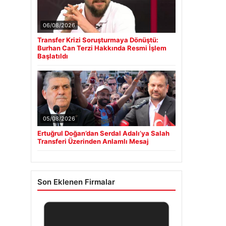
06/08/2026
Transfer Krizi Soruşturmaya Dönüştü:
Burhan Can Terzi Hakkında Resmi İşlem
Başlatıldı
05/08/2026
Ertuğrul Doğan’dan Serdal Adalı’ya Salah
Transferi Üzerinden Anlamlı Mesaj
Son Eklenen Firmalar