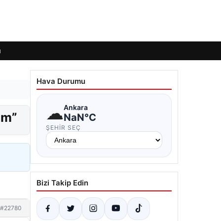
ı
Hava Durumu
☁
Ankara
am”
NaN°C
ŞEHIR SEÇ
Bizi Takip Edin
#22780