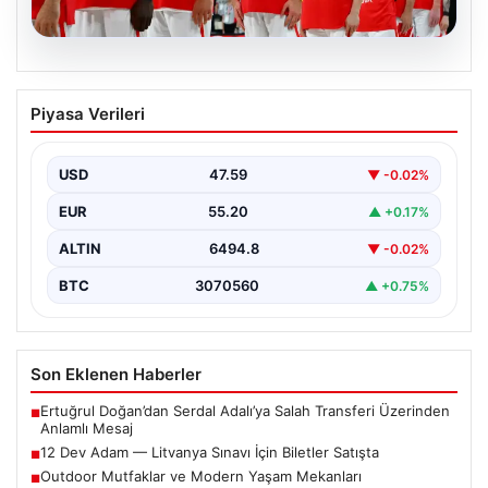
05.08.2026
12 Dev Adam — Litvanya Sınavı İçin
Piyasa Verileri
Biletler Satışta
12 Dev Adam'ın FIBA 2027 Dünya Kupası Elemeleri
kapsamındaki Litvanya maçı için biletler resmi…
USD
47.59
▼ -0.02%
EUR
55.20
▲ +0.17%
ALTIN
6494.8
▼ -0.02%
BTC
3070560
▲ +0.75%
Son Eklenen Haberler
Ertuğrul Doğan’dan Serdal Adalı’ya Salah Transferi Üzerinden
■
Anlamlı Mesaj
12 Dev Adam — Litvanya Sınavı İçin Biletler Satışta
■
Outdoor Mutfaklar ve Modern Yaşam Mekanları
■