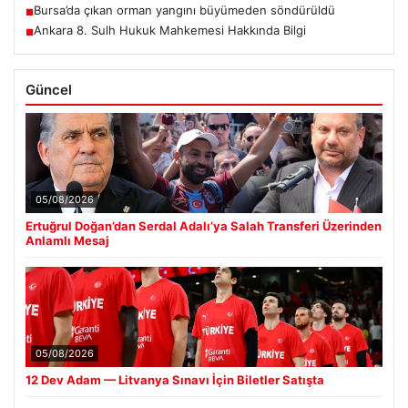
Bursa’da çıkan orman yangını büyümeden söndürüldü
■
Ankara 8. Sulh Hukuk Mahkemesi Hakkında Bilgi
■
Güncel
05/08/2026
Ertuğrul Doğan’dan Serdal Adalı’ya Salah Transferi Üzerinden
Anlamlı Mesaj
05/08/2026
12 Dev Adam — Litvanya Sınavı İçin Biletler Satışta