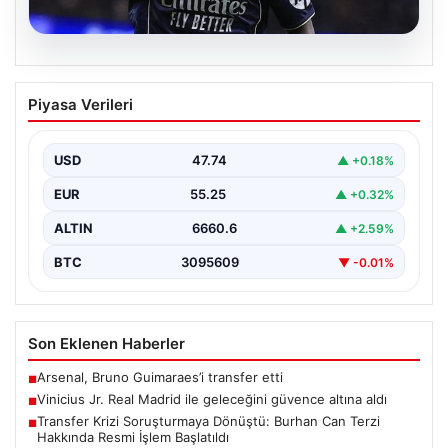
07.08.2026
Vinicius Jr. Real Madrid ile geleceğini
Piyasa Verileri
güvence altına aldı
Avrupa'nın transfer dedikodularının odağında yer alan
Vinicius Junior için beklenen karar açıklandı. Real
USD
47.74
▲ +0.18%
Madrid,…
EUR
55.25
▲ +0.32%
ALTIN
6660.6
▲ +2.59%
BTC
3095609
▼ -0.01%
Son Eklenen Haberler
Arsenal, Bruno Guimaraes’i transfer etti
■
Vinicius Jr. Real Madrid ile geleceğini güvence altına aldı
■
Transfer Krizi Soruşturmaya Dönüştü: Burhan Can Terzi
■
Hakkında Resmi İşlem Başlatıldı