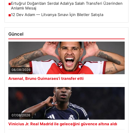
Ertuğrul Doğan’dan Serdal Adalı’ya Salah Transferi Üzerinden
■
Anlamlı Mesaj
12 Dev Adam — Litvanya Sınavı İçin Biletler Satışta
■
Güncel
08/08/2026
Arsenal, Bruno Guimaraes’i transfer etti
07/08/2026
Vinicius Jr. Real Madrid ile geleceğini güvence altına aldı