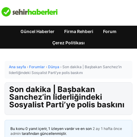
Güncel Haberler
Firma Rehberi
Forum
Çerez Politikası
Ana sayfa
›
Forumlar
›
Dünya
›
Son dakika | Başbakan Sanchez’in
liderliğindeki Sosyalist Parti’ye polis baskını
Son dakika | Başbakan
Sanchez’in liderliğindeki
Sosyalist Parti’ye polis baskını
Bu konu 0 yanıt içerir, 1 izleyen vardır ve en son
2 ay 1 hafta önce
admin
tarafından güncellenmiştir.