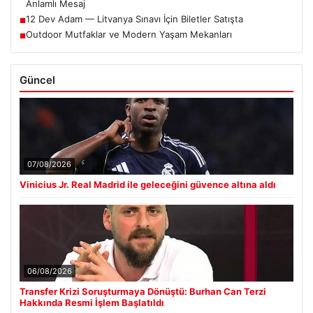
Anlamlı Mesaj
12 Dev Adam — Litvanya Sınavı İçin Biletler Satışta
■
Outdoor Mutfaklar ve Modern Yaşam Mekanları
■
Güncel
07/08/2026
Vinicius Jr. Real Madrid ile geleceğini güvence altına aldı
06/08/2026
Transfer Krizi Soruşturmaya Dönüştü: Burhan Can Terzi
Hakkında Resmi İşlem Başlatıldı