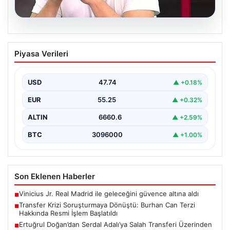
06.08.2026
Transfer Krizi Soruşturmaya Dönüştü:
Piyasa Verileri
Burhan Can Terzi Hakkında Resmi İşlem
Başlatıldı
USD
47.74
▲ +0.18%
Galatasaray Spor Kulübü, gerçekleştirilen transfer
görüşmeleri ve iddialarına ilişkin ortaya çıkan bazı
EUR
55.25
▲ +0.32%
iddialar nedeniyle…
ALTIN
6660.6
▲ +2.59%
BTC
3096000
▲ +1.00%
Son Eklenen Haberler
Vinicius Jr. Real Madrid ile geleceğini güvence altına aldı
■
Transfer Krizi Soruşturmaya Dönüştü: Burhan Can Terzi
■
Hakkında Resmi İşlem Başlatıldı
Ertuğrul Doğan’dan Serdal Adalı’ya Salah Transferi Üzerinden
■