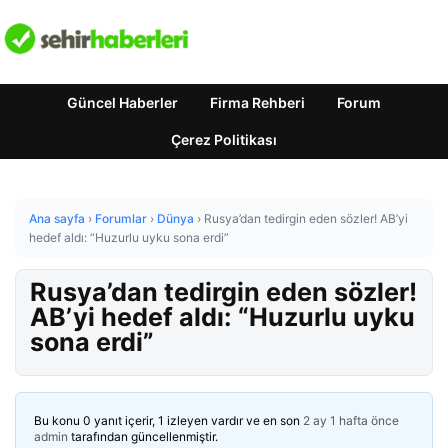
Güncel Haberler
Firma Rehberi
Forum
Çerez Politikası
Ana sayfa
›
Forumlar
›
Dünya
›
Rusya’dan tedirgin eden sözler! AB’yi
hedef aldı: “Huzurlu uyku sona erdi”
Rusya’dan tedirgin eden sözler!
AB’yi hedef aldı: “Huzurlu uyku
sona erdi”
Bu konu 0 yanıt içerir, 1 izleyen vardır ve en son
2 ay 1 hafta önce
admin
tarafından güncellenmiştir.