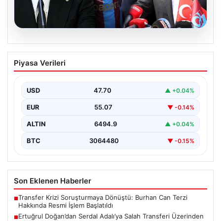
05.08.2026
Ertuğrul Doğan’dan Serdal Adalı’ya
Piyasa Verileri
Salah Transferi Üzerinden Anlamlı
Mesaj
USD
47.70
▲ +0.04%
Trabzonspor Kulübü Başkanı Ertuğrul Doğan, son
günlerde spor kamuoyunda gündem olan transfer
EUR
55.07
▼ -0.14%
söylentileriyle ilgili…
ALTIN
6494.9
▲ +0.04%
BTC
3064480
▼ -0.15%
Son Eklenen Haberler
Transfer Krizi Soruşturmaya Dönüştü: Burhan Can Terzi
■
Hakkında Resmi İşlem Başlatıldı
Ertuğrul Doğan’dan Serdal Adalı’ya Salah Transferi Üzerinden
■