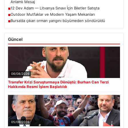
Anlamlı Mesaj
12 Dev Adam — Litvanya Sınavı İçin Biletler Satışta
■
Outdoor Mutfaklar ve Modern Yaşam Mekanları
■
Bursa’da çıkan orman yangını büyümeden söndürüldü
■
Güncel
06/08/2026
Transfer Krizi Soruşturmaya Dönüştü: Burhan Can Terzi
Hakkında Resmi İşlem Başlatıldı
05/08/2026