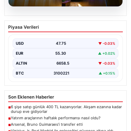
09.08.2026
Yatırım araçlarının haftalık performansı
Piyasa Verileri
nasıl oldu?
USD
47.75
▼ -0.03%
EUR
55.30
▲ +0.02%
ALTIN
6658.5
▼ -0.03%
BTC
3100221
▲ +0.15%
Son Eklenen Haberler
6 şişe satıp günlük 400 TL kazanıyorlar. Akşam ezanına kadar
■
durup eve gidiyorlar
Yatırım araçlarının haftalık performansı nasıl oldu?
■
Arsenal, Bruno Guimaraes’i transfer etti
■
Vinicius Jr. Real Madrid ile geleceğini güvence altına aldı