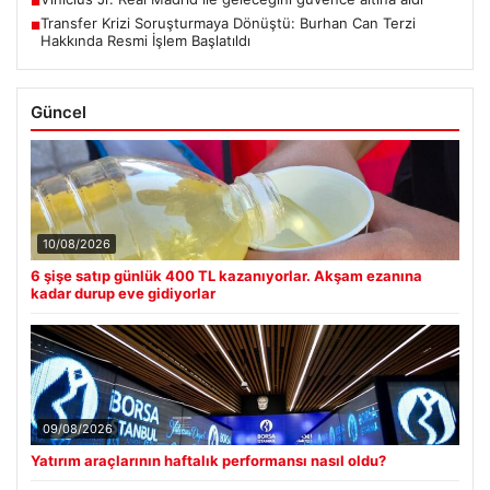
■
Transfer Krizi Soruşturmaya Dönüştü: Burhan Can Terzi
■
Hakkında Resmi İşlem Başlatıldı
Güncel
10/08/2026
6 şişe satıp günlük 400 TL kazanıyorlar. Akşam ezanına
kadar durup eve gidiyorlar
09/08/2026
Yatırım araçlarının haftalık performansı nasıl oldu?