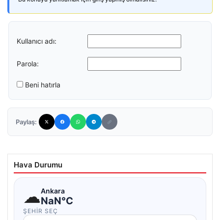
Kullanıcı adı:
Parola:
Beni hatırla
Paylaş:
Hava Durumu
☁
Ankara
NaN°C
ŞEHIR SEÇ