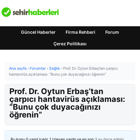
Güncel Haberler
Firma Rehberi
Forum
Çerez Politikası
Ana sayfa
›
Forumlar
›
Sağlık
›
Prof. Dr. Oytun Erbaş’tan çarpıcı
hantavirüs açıklaması: “Bunu çok duyacağınızı öğrenin”
Prof. Dr. Oytun Erbaş’tan
çarpıcı hantavirüs açıklaması:
“Bunu çok duyacağınızı
öğrenin”
Bu konu 0 yanıt içerir, 1 izleyen vardır ve en son
3 ay önce
admin