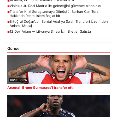
Arsenal, Bruno Guimaraes’i transfer etti
■
Vinicius Jr. Real Madrid ile geleceğini güvence altına aldı
■
Transfer Krizi Soruşturmaya Dönüştü: Burhan Can Terzi
■
Hakkında Resmi İşlem Başlatıldı
Ertuğrul Doğan’dan Serdal Adalı’ya Salah Transferi Üzerinden
■
Anlamlı Mesaj
12 Dev Adam — Litvanya Sınavı İçin Biletler Satışta
■
Güncel
08/08/2026
Arsenal, Bruno Guimaraes’i transfer etti