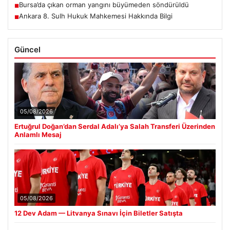
Bursa’da çıkan orman yangını büyümeden söndürüldü
■
Ankara 8. Sulh Hukuk Mahkemesi Hakkında Bilgi
■
Güncel
05/08/2026
Ertuğrul Doğan’dan Serdal Adalı’ya Salah Transferi Üzerinden
Anlamlı Mesaj
05/08/2026
12 Dev Adam — Litvanya Sınavı İçin Biletler Satışta