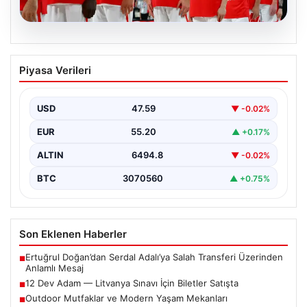
05.08.2026
12 Dev Adam — Litvanya Sınavı İçin
Piyasa Verileri
Biletler Satışta
12 Dev Adam'ın FIBA 2027 Dünya Kupası Elemeleri
kapsamındaki Litvanya maçı için biletler resmi…
USD
47.59
▼ -0.02%
EUR
55.20
▲ +0.17%
ALTIN
6494.8
▼ -0.02%
BTC
3070560
▲ +0.75%
Son Eklenen Haberler
Ertuğrul Doğan’dan Serdal Adalı’ya Salah Transferi Üzerinden
■
Anlamlı Mesaj
12 Dev Adam — Litvanya Sınavı İçin Biletler Satışta
■
Outdoor Mutfaklar ve Modern Yaşam Mekanları
■