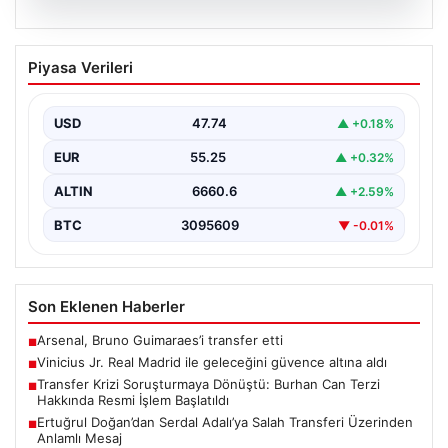
07.08.2026
Vinicius Jr. Real Madrid ile geleceğini
Piyasa Verileri
güvence altına aldı
Avrupa'nın transfer dedikodularının odağında yer alan
Vinicius Junior için beklenen karar açıklandı. Real
USD
47.74
▲ +0.18%
Madrid,…
EUR
55.25
▲ +0.32%
ALTIN
6660.6
▲ +2.59%
BTC
3095609
▼ -0.01%
Son Eklenen Haberler
Arsenal, Bruno Guimaraes’i transfer etti
■
Vinicius Jr. Real Madrid ile geleceğini güvence altına aldı
■
Transfer Krizi Soruşturmaya Dönüştü: Burhan Can Terzi
■
Hakkında Resmi İşlem Başlatıldı
Ertuğrul Doğan’dan Serdal Adalı’ya Salah Transferi Üzerinden
■
Anlamlı Mesaj