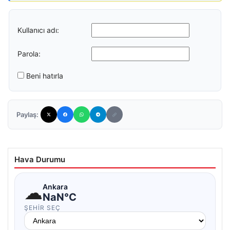
Kullanıcı adı:
Parola:
Beni hatırla
Paylaş:
Hava Durumu
☁
Ankara
NaN°C
ŞEHIR SEÇ