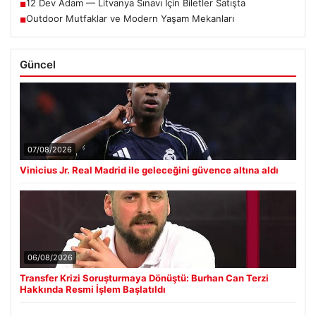
12 Dev Adam — Litvanya Sınavı İçin Biletler Satışta
■
Outdoor Mutfaklar ve Modern Yaşam Mekanları
■
Güncel
07/08/2026
Vinicius Jr. Real Madrid ile geleceğini güvence altına aldı
06/08/2026
Transfer Krizi Soruşturmaya Dönüştü: Burhan Can Terzi
Hakkında Resmi İşlem Başlatıldı