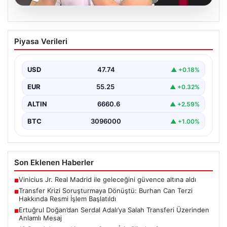
06.08.2026
Transfer Krizi Soruşturmaya Dönüştü:
Piyasa Verileri
Burhan Can Terzi Hakkında Resmi İşlem
Başlatıldı
USD
47.74
▲ +0.18%
Galatasaray Spor Kulübü, gerçekleştirilen transfer
görüşmeleri ve iddialarına ilişkin ortaya çıkan bazı
EUR
55.25
▲ +0.32%
iddialar nedeniyle…
ALTIN
6660.6
▲ +2.59%
BTC
3096000
▲ +1.00%
Son Eklenen Haberler
Vinicius Jr. Real Madrid ile geleceğini güvence altına aldı
■
Transfer Krizi Soruşturmaya Dönüştü: Burhan Can Terzi
■
Hakkında Resmi İşlem Başlatıldı
Ertuğrul Doğan’dan Serdal Adalı’ya Salah Transferi Üzerinden
■
Anlamlı Mesaj