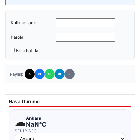
Kullanıcı adı:
Parola:
Beni hatırla
Paylaş:
Hava Durumu
☁
Ankara
NaN°C
ŞEHIR SEÇ