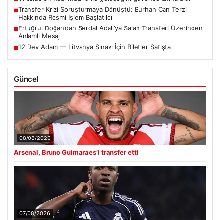
Transfer Krizi Soruşturmaya Dönüştü: Burhan Can Terzi
■
Hakkında Resmi İşlem Başlatıldı
Ertuğrul Doğan’dan Serdal Adalı’ya Salah Transferi Üzerinden
■
Anlamlı Mesaj
12 Dev Adam — Litvanya Sınavı İçin Biletler Satışta
■
Güncel
08/08/2026
Arsenal, Bruno Guimaraes’i transfer etti
07/08/2026