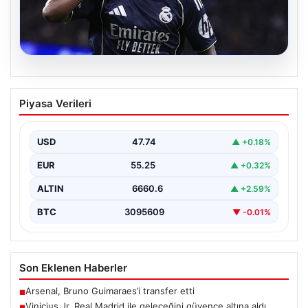
07.08.2026
Vinicius Jr. Real Madrid ile geleceğini
Piyasa Verileri
güvence altına aldı
Avrupa'nın transfer dedikodularının odağında yer alan
Vinicius Junior için beklenen karar açıklandı. Real
USD
47.74
▲ +0.18%
Madrid,…
EUR
55.25
▲ +0.32%
ALTIN
6660.6
▲ +2.59%
BTC
3095609
▼ -0.01%
Son Eklenen Haberler
Arsenal, Bruno Guimaraes’i transfer etti
■
Vinicius Jr. Real Madrid ile geleceğini güvence altına aldı
■