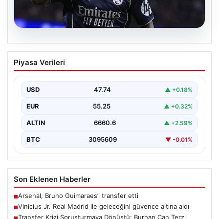
07.08.2026
Vinicius Jr. Real Madrid ile geleceğini
Piyasa Verileri
güvence altına aldı
Avrupa'nın transfer dedikodularının odağında yer alan
Vinicius Junior için beklenen karar açıklandı. Real
USD
47.74
▲ +0.18%
Madrid,…
EUR
55.25
▲ +0.32%
ALTIN
6660.6
▲ +2.59%
BTC
3095609
▼ -0.01%
Son Eklenen Haberler
Arsenal, Bruno Guimaraes’i transfer etti
■
Vinicius Jr. Real Madrid ile geleceğini güvence altına aldı
■
Transfer Krizi Soruşturmaya Dönüştü: Burhan Can Terzi
■