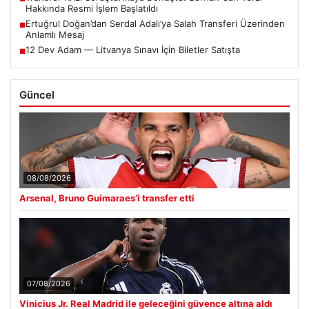
Hakkında Resmi İşlem Başlatıldı
Ertuğrul Doğan’dan Serdal Adalı’ya Salah Transferi Üzerinden
■
Anlamlı Mesaj
12 Dev Adam — Litvanya Sınavı İçin Biletler Satışta
■
Güncel
08/08/2026
Arsenal, Bruno Guimaraes’i transfer etti
07/08/2026
Vinicius Jr. Real Madrid ile geleceğini güvence altına aldı