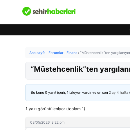
Ana sayfa
›
Forumlar
›
Finans
›
“Müstehcenlik”ten yargılanıyo
“Müstehcenlik”ten yargılan
Bu konu 0 yanıt içerir, 1 izleyen vardır ve en son
2 ay 4 hafta
1 yazı görüntüleniyor (toplam 1)
08/05/2026: 3:22 pm