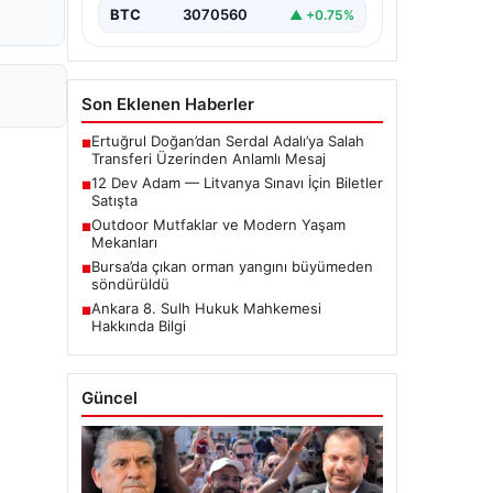
BTC
3070560
▲ +0.75%
Son Eklenen Haberler
Ertuğrul Doğan’dan Serdal Adalı’ya Salah
■
Transferi Üzerinden Anlamlı Mesaj
12 Dev Adam — Litvanya Sınavı İçin Biletler
■
Satışta
Outdoor Mutfaklar ve Modern Yaşam
■
Mekanları
Bursa’da çıkan orman yangını büyümeden
■
söndürüldü
Ankara 8. Sulh Hukuk Mahkemesi
■
Hakkında Bilgi
Güncel