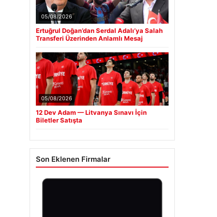
05/08/2026
Ertuğrul Doğan’dan Serdal Adalı’ya Salah
Transferi Üzerinden Anlamlı Mesaj
05/08/2026
12 Dev Adam — Litvanya Sınavı İçin
Biletler Satışta
Son Eklenen Firmalar