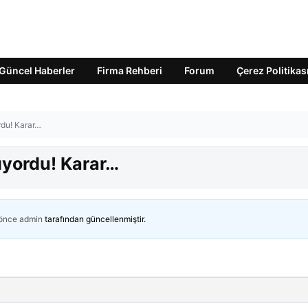
Güncel Haberler
Firma Rehberi
Forum
Çerez Politikas
rdu! Karar…
ıyordu! Karar…
 önce
admin
tarafından güncellenmiştir.