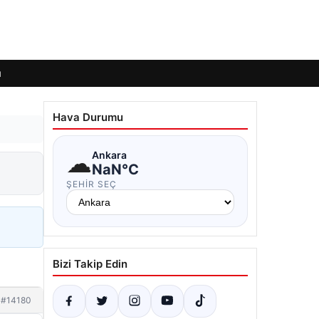
ı
Hava Durumu
☁
Ankara
NaN°C
ŞEHIR SEÇ
Bizi Takip Edin
#14180