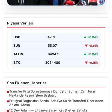
05.08.2026
Ertuğrul Doğan’dan Serdal Adalı’ya
Piyasa Verileri
Salah Transferi Üzerinden Anlamlı
Mesaj
USD
47.70
▲ +0.04%
Trabzonspor Kulübü Başkanı Ertuğrul Doğan, son
günlerde spor kamuoyunda gündem olan transfer
EUR
55.07
▼ -0.14%
söylentileriyle ilgili…
ALTIN
6494.9
▲ +0.04%
BTC
3064480
▼ -0.15%
Son Eklenen Haberler
Transfer Krizi Soruşturmaya Dönüştü: Burhan Can Terzi
■
Hakkında Resmi İşlem Başlatıldı
Ertuğrul Doğan’dan Serdal Adalı’ya Salah Transferi Üzerinden
■
Anlamlı Mesaj
12 Dev Adam — Litvanya Sınavı İçin Biletler Satışta
■