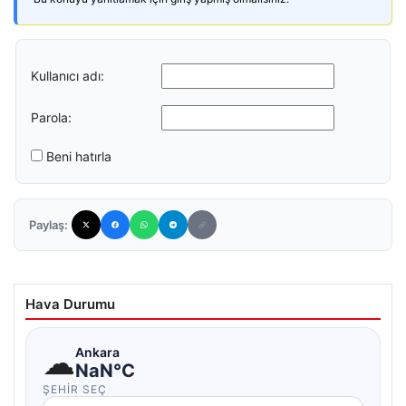
Kullanıcı adı:
Parola:
Beni hatırla
Paylaş:
Hava Durumu
☁
Ankara
NaN°C
ŞEHIR SEÇ