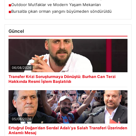
Outdoor Mutfaklar ve Modern Yaşam Mekanları
■
Bursa’da çıkan orman yangını büyümeden söndürüldü
■
Güncel
06/08/2026
Transfer Krizi Soruşturmaya Dönüştü: Burhan Can Terzi
Hakkında Resmi İşlem Başlatıldı
05/08/2026
Ertuğrul Doğan’dan Serdal Adalı’ya Salah Transferi Üzerinden
Anlamlı Mesaj