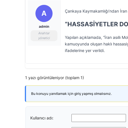
Çankaya Kaymakamlığı’ndan İran ası
A
“HASSASİYETLER DO
admin
Anahtar
Yapılan açıklamada, “İran asıllı M
yönetici
kamuoyunda oluşan haklı hassasiy
ifadelerine yer verildi.
1 yazı görüntüleniyor (toplam 1)
Bu konuyu yanıtlamak için giriş yapmış olmalısınız.
Kullanıcı adı: