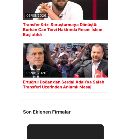
06/08/2026
Transfer Krizi Soruşturmaya Dönüştü:
Burhan Can Terzi Hakkında Resmi İşlem
Başlatıldı
05/08/2026
Ertuğrul Doğan’dan Serdal Adalı’ya Salah
Transferi Üzerinden Anlamlı Mesaj
Son Eklenen Firmalar