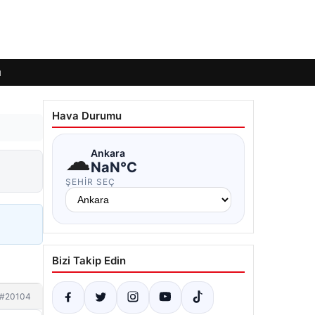
ı
Hava Durumu
☁
Ankara
NaN°C
ŞEHIR SEÇ
Bizi Takip Edin
#20104