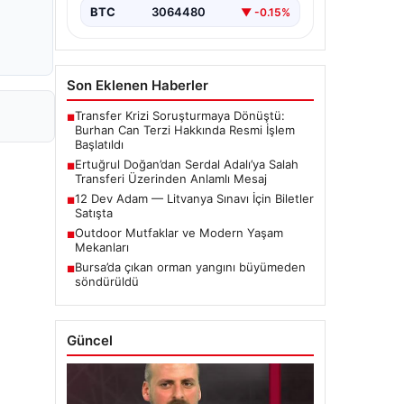
BTC
3064480
▼ -0.15%
Son Eklenen Haberler
Transfer Krizi Soruşturmaya Dönüştü:
■
Burhan Can Terzi Hakkında Resmi İşlem
Başlatıldı
Ertuğrul Doğan’dan Serdal Adalı’ya Salah
■
Transferi Üzerinden Anlamlı Mesaj
12 Dev Adam — Litvanya Sınavı İçin Biletler
■
Satışta
Outdoor Mutfaklar ve Modern Yaşam
■
Mekanları
Bursa’da çıkan orman yangını büyümeden
■
söndürüldü
Güncel