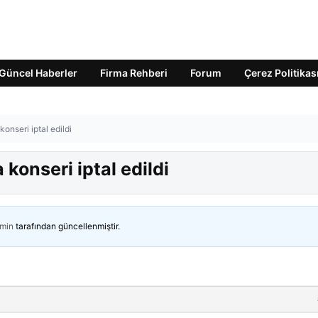
Güncel Haberler
Firma Rehberi
Forum
Çerez Politikas
nseri iptal edildi
onseri iptal edildi
min
tarafından güncellenmiştir.