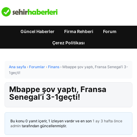
Güncel Haberler
Firma Rehberi
Forum
Çerez Politikası
Ana sayfa
›
Forumlar
›
Finans
›
Mbappe şov yaptı, Fransa Senegal’i 3-
1geçti!
Mbappe şov yaptı, Fransa
Senegal’i 3-1geçti!
Bu konu 0 yanıt içerir, 1 izleyen vardır ve en son
1 ay 3 hafta önce
admin
tarafından güncellenmiştir.