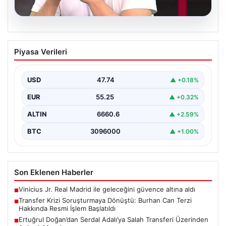
06.08.2026
Transfer Krizi Soruşturmaya Dönüştü:
Piyasa Verileri
Burhan Can Terzi Hakkında Resmi İşlem
Başlatıldı
USD
47.74
▲ +0.18%
Galatasaray Spor Kulübü, gerçekleştirilen transfer
görüşmeleri ve iddialarına ilişkin ortaya çıkan bazı
EUR
55.25
▲ +0.32%
iddialar nedeniyle…
ALTIN
6660.6
▲ +2.59%
BTC
3096000
▲ +1.00%
Son Eklenen Haberler
Vinicius Jr. Real Madrid ile geleceğini güvence altına aldı
■
Transfer Krizi Soruşturmaya Dönüştü: Burhan Can Terzi
■
Hakkında Resmi İşlem Başlatıldı
Ertuğrul Doğan’dan Serdal Adalı’ya Salah Transferi Üzerinden
■