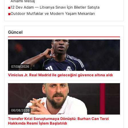
Anlamlı Mesaj
12 Dev Adam — Litvanya Sınavı İçin Biletler Satışta
■
Outdoor Mutfaklar ve Modern Yaşam Mekanları
■
Güncel
07/08/2026
Vinicius Jr. Real Madrid ile geleceğini güvence altına aldı
06/08/2026
Transfer Krizi Soruşturmaya Dönüştü: Burhan Can Terzi
Hakkında Resmi İşlem Başlatıldı