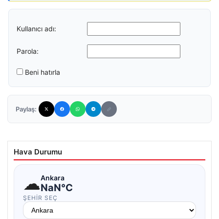
Kullanıcı adı:
Parola:
Beni hatırla
Paylaş:
Hava Durumu
☁
Ankara
NaN°C
ŞEHIR SEÇ