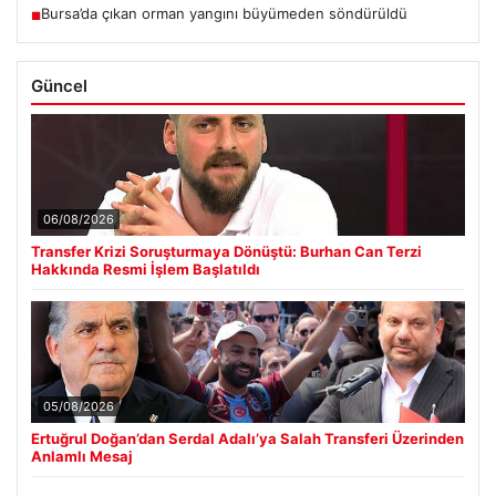
Bursa’da çıkan orman yangını büyümeden söndürüldü
■
Güncel
06/08/2026
Transfer Krizi Soruşturmaya Dönüştü: Burhan Can Terzi
Hakkında Resmi İşlem Başlatıldı
05/08/2026
Ertuğrul Doğan’dan Serdal Adalı’ya Salah Transferi Üzerinden
Anlamlı Mesaj