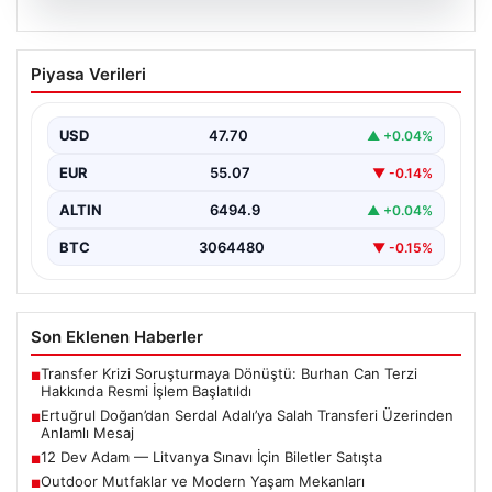
05.08.2026
Ertuğrul Doğan’dan Serdal Adalı’ya
Piyasa Verileri
Salah Transferi Üzerinden Anlamlı
Mesaj
USD
47.70
▲ +0.04%
Trabzonspor Kulübü Başkanı Ertuğrul Doğan, son
günlerde spor kamuoyunda gündem olan transfer
EUR
55.07
▼ -0.14%
söylentileriyle ilgili…
ALTIN
6494.9
▲ +0.04%
BTC
3064480
▼ -0.15%
Son Eklenen Haberler
Transfer Krizi Soruşturmaya Dönüştü: Burhan Can Terzi
■
Hakkında Resmi İşlem Başlatıldı
Ertuğrul Doğan’dan Serdal Adalı’ya Salah Transferi Üzerinden
■
Anlamlı Mesaj
12 Dev Adam — Litvanya Sınavı İçin Biletler Satışta
■
Outdoor Mutfaklar ve Modern Yaşam Mekanları
■