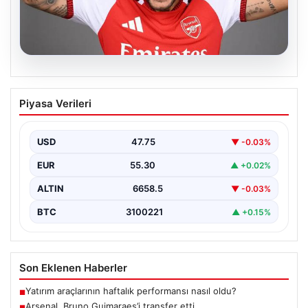
08.08.2026
Arsenal, Bruno Guimaraes’i transfer etti
Piyasa Verileri
USD
47.75
▼ -0.03%
EUR
55.30
▲ +0.02%
ALTIN
6658.5
▼ -0.03%
BTC
3100221
▲ +0.15%
Son Eklenen Haberler
Yatırım araçlarının haftalık performansı nasıl oldu?
■
Arsenal, Bruno Guimaraes’i transfer etti
■