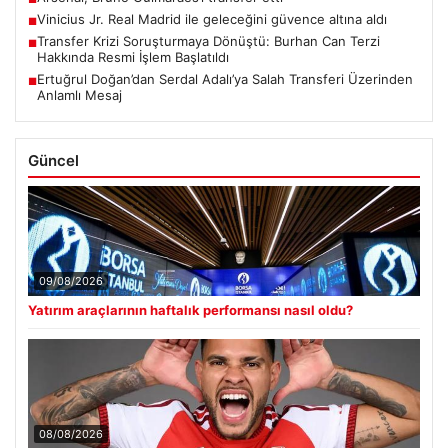
Vinicius Jr. Real Madrid ile geleceğini güvence altına aldı
■
Transfer Krizi Soruşturmaya Dönüştü: Burhan Can Terzi
■
Hakkında Resmi İşlem Başlatıldı
Ertuğrul Doğan’dan Serdal Adalı’ya Salah Transferi Üzerinden
■
Anlamlı Mesaj
Güncel
09/08/2026
Yatırım araçlarının haftalık performansı nasıl oldu?
08/08/2026