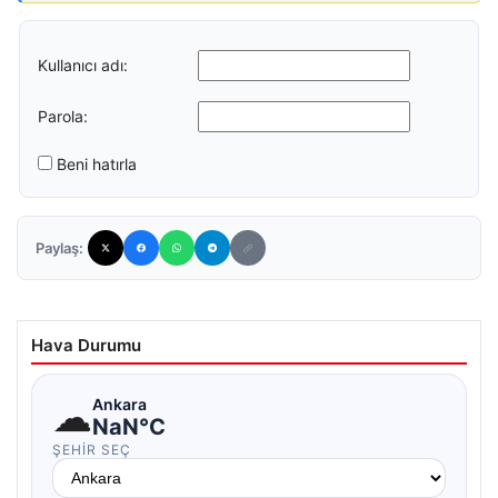
Kullanıcı adı:
Parola:
Beni hatırla
Paylaş:
Hava Durumu
☁
Ankara
NaN°C
ŞEHIR SEÇ