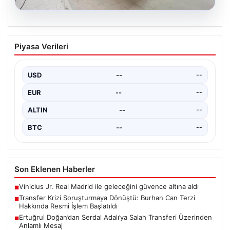
04.08.2026
Outdoor Mutfaklar ve Modern Yaşam
Piyasa Verileri
Mekanları
Doğal hava yaşamı günümüzde önemli bir değişim
sürdürmektedir. Özellikle de lüks konutlarda ikamet
USD
--
--
eden…
EUR
--
--
ALTIN
--
--
BTC
--
--
Son Eklenen Haberler
Vinicius Jr. Real Madrid ile geleceğini güvence altına aldı
■
Transfer Krizi Soruşturmaya Dönüştü: Burhan Can Terzi
■
Hakkında Resmi İşlem Başlatıldı
Ertuğrul Doğan’dan Serdal Adalı’ya Salah Transferi Üzerinden
■
Anlamlı Mesaj