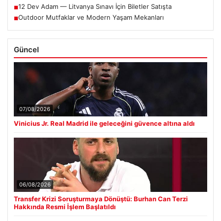
12 Dev Adam — Litvanya Sınavı İçin Biletler Satışta
■
Outdoor Mutfaklar ve Modern Yaşam Mekanları
■
Güncel
07/08/2026
Vinicius Jr. Real Madrid ile geleceğini güvence altına aldı
06/08/2026
Transfer Krizi Soruşturmaya Dönüştü: Burhan Can Terzi
Hakkında Resmi İşlem Başlatıldı