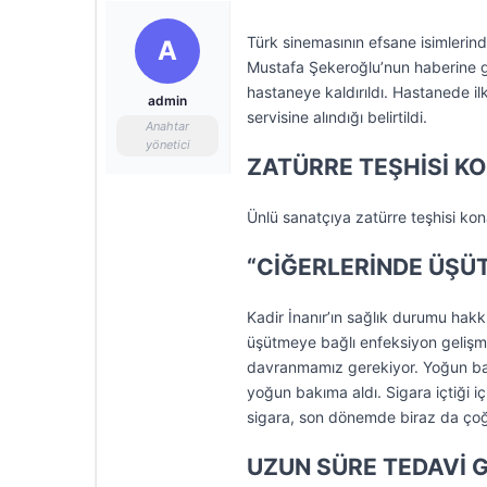
Türk sinemasının efsane isimlerind
A
Mustafa Şekeroğlu’nun haberine gö
hastaneye kaldırıldı. Hastanede il
admin
servisine alındığı belirtildi.
Anahtar
yönetici
ZATÜRRE TEŞHİSİ K
Ünlü sanatçıya zatürre teşhisi kon
“CİĞERLERİNDE ÜŞÜ
Kadir İnanır’ın sağlık durumu hak
üşütmeye bağlı enfeksiyon gelişmiş
davranmamız gerekiyor. Yoğun bakı
yoğun bakıma aldı. Sigara içtiği 
sigara, son dönemde biraz da çoğalt
UZUN SÜRE TEDAVİ