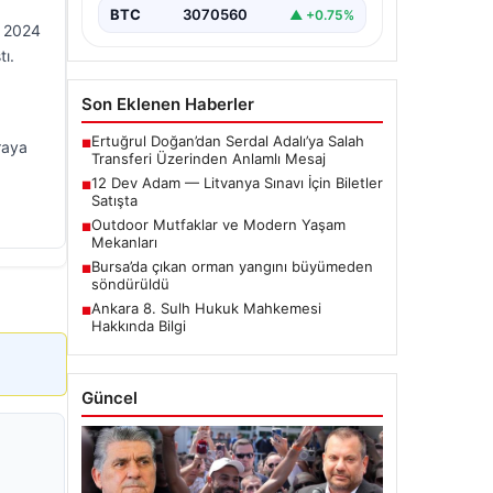
BTC
3070560
▲ +0.75%
t 2024
tı.
Son Eklenen Haberler
Ertuğrul Doğan’dan Serdal Adalı’ya Salah
■
raya
Transferi Üzerinden Anlamlı Mesaj
12 Dev Adam — Litvanya Sınavı İçin Biletler
■
Satışta
Outdoor Mutfaklar ve Modern Yaşam
■
Mekanları
Bursa’da çıkan orman yangını büyümeden
■
söndürüldü
Ankara 8. Sulh Hukuk Mahkemesi
■
Hakkında Bilgi
Güncel