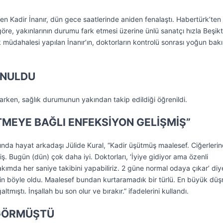
en Kadir İnanır, dün gece saatlerinde aniden fenalaştı. Habertürk’ten
re, yakınlarının durumu fark etmesi üzerine ünlü sanatçı hızla Beşikt
k müdahalesi yapılan İnanır’ın, doktorların kontrolü sonrası yoğun bak
ONULDU
arken, sağlık durumunun yakından takip edildiği öğrenildi.
TMEYE BAĞLI ENFEKSİYON GELİŞMİŞ”
kında hayat arkadaşı Jülide Kural, “Kadir üşütmüş maalesef. Ciğerleri
. Bugün (dün) çok daha iyi. Doktorları, ‘İyiye gidiyor ama özenli
mda her saniye takibini yapabiliriz. 2 güne normal odaya çıkar’ diy
için böyle oldu. Maalesef bundan kurtaramadık bir türlü. En büyük dü
mıştı. İnşallah bu son olur ve bırakır.” ifadelerini kullandı.
 GÖRMÜŞTÜ