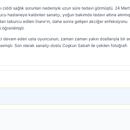
ığı ciddi sağlık sorunları nedeniyle uzun süre tedavi görmüştü. 24 Mar
ucu hastaneye kaldırılan sanatçı, yoğun bakımda tedavi altına alınmış
dan taburcu edilen İnanır’ın, daha sonra gelişen akciğer enfeksiyonu
öğrenilmişti.
süreci devam eden usta oyuncunun, zaman zaman yakın dostlarıyla bir a
ımıştı. Son olarak sanatçı dostu Coşkun Sabah ile çekilen fotoğrafı