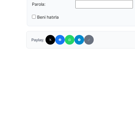
Parola:
Beni hatırla
Paylaş: