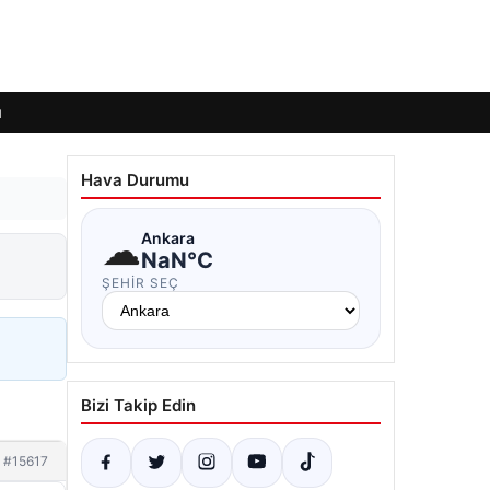
ı
Hava Durumu
☁
Ankara
NaN°C
ŞEHIR SEÇ
Bizi Takip Edin
#15617