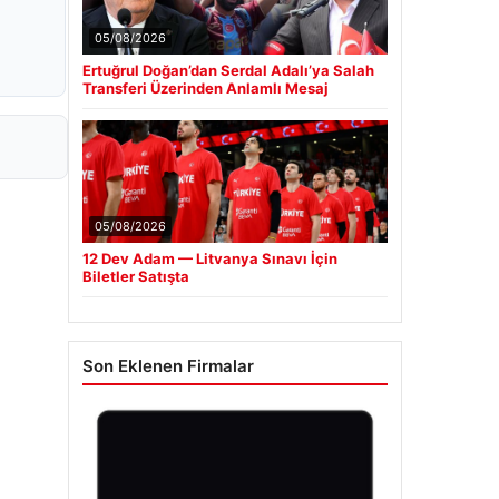
05/08/2026
Ertuğrul Doğan’dan Serdal Adalı’ya Salah
Transferi Üzerinden Anlamlı Mesaj
05/08/2026
12 Dev Adam — Litvanya Sınavı İçin
Biletler Satışta
Son Eklenen Firmalar