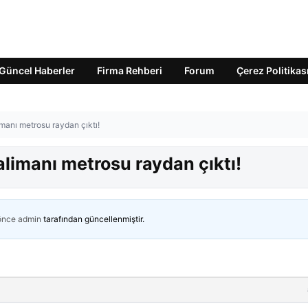
Güncel Haberler
Firma Rehberi
Forum
Çerez Politikas
anı metrosu raydan çıktı!
imanı metrosu raydan çıktı!
 önce
admin
tarafından güncellenmiştir.