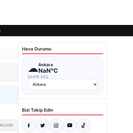
ı
Hava Durumu
☁
Ankara
NaN°C
ŞEHIR SEÇ
Bizi Takip Edin
#23385