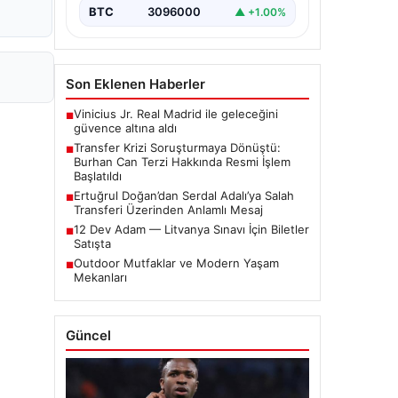
iddialar nedeniyle…
BTC
3096000
▲ +1.00%
Son Eklenen Haberler
Vinicius Jr. Real Madrid ile geleceğini
■
güvence altına aldı
Transfer Krizi Soruşturmaya Dönüştü:
■
Burhan Can Terzi Hakkında Resmi İşlem
Başlatıldı
Ertuğrul Doğan’dan Serdal Adalı’ya Salah
■
Transferi Üzerinden Anlamlı Mesaj
12 Dev Adam — Litvanya Sınavı İçin Biletler
■
Satışta
Outdoor Mutfaklar ve Modern Yaşam
■
Mekanları
Güncel