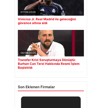
07/08/2026
Vinicius Jr. Real Madrid ile geleceğini
güvence altına aldı
06/08/2026
Transfer Krizi Soruşturmaya Dönüştü:
Burhan Can Terzi Hakkında Resmi İşlem
Başlatıldı
Son Eklenen Firmalar