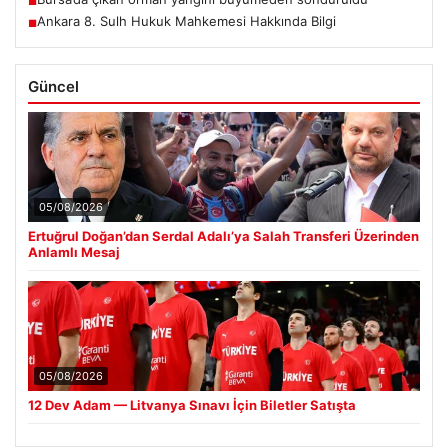
■
Ankara 8. Sulh Hukuk Mahkemesi Hakkında Bilgi
■
Güncel
05/08/2026
Ertuğrul Doğan’dan Serdal Adalı’ya Salah Transferi Üzerinden
Anlamlı Mesaj
05/08/2026
12 Dev Adam — Litvanya Sınavı İçin Biletler Satışta