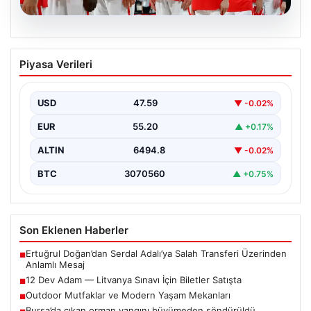
05.08.2026
12 Dev Adam — Litvanya Sınavı İçin
Piyasa Verileri
Biletler Satışta
12 Dev Adam'ın FIBA 2027 Dünya Kupası Elemeleri
kapsamındaki Litvanya maçı için biletler resmi…
USD
47.59
▼ -0.02%
EUR
55.20
▲ +0.17%
ALTIN
6494.8
▼ -0.02%
BTC
3070560
▲ +0.75%
Son Eklenen Haberler
Ertuğrul Doğan’dan Serdal Adalı’ya Salah Transferi Üzerinden
■
Anlamlı Mesaj
12 Dev Adam — Litvanya Sınavı İçin Biletler Satışta
■
Outdoor Mutfaklar ve Modern Yaşam Mekanları
■
Bursa’da çıkan orman yangını büyümeden söndürüldü