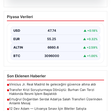
06.08.2026
Transfer Krizi Soruşturmaya Dönüştü:
Piyasa Verileri
Burhan Can Terzi Hakkında Resmi İşlem
Başlatıldı
USD
47.74
▲ +0.18%
Galatasaray Spor Kulübü, gerçekleştirilen transfer
görüşmeleri ve iddialarına ilişkin ortaya çıkan bazı
EUR
55.25
▲ +0.32%
iddialar nedeniyle…
ALTIN
6660.6
▲ +2.59%
BTC
3096000
▲ +1.00%
Son Eklenen Haberler
Vinicius Jr. Real Madrid ile geleceğini güvence altına aldı
■
Transfer Krizi Soruşturmaya Dönüştü: Burhan Can Terzi
■
Hakkında Resmi İşlem Başlatıldı
Ertuğrul Doğan’dan Serdal Adalı’ya Salah Transferi Üzerinden
■
Anlamlı Mesaj
12 Dev Adam — Litvanya Sınavı İçin Biletler Satışta
■