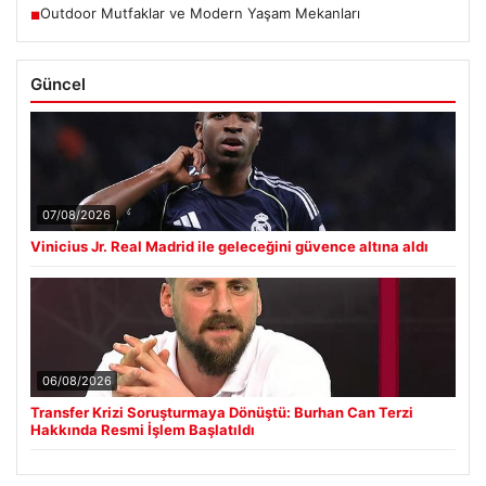
Outdoor Mutfaklar ve Modern Yaşam Mekanları
■
Güncel
07/08/2026
Vinicius Jr. Real Madrid ile geleceğini güvence altına aldı
06/08/2026
Transfer Krizi Soruşturmaya Dönüştü: Burhan Can Terzi
Hakkında Resmi İşlem Başlatıldı