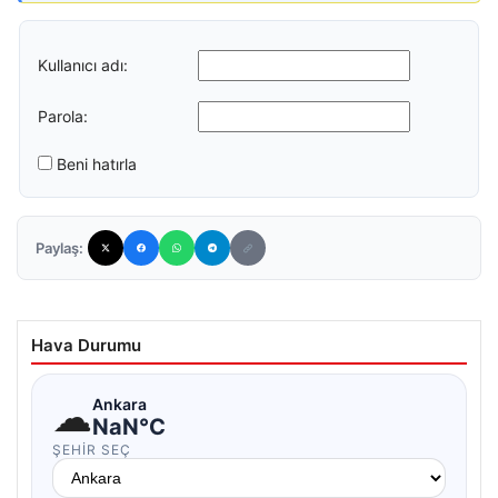
Kullanıcı adı:
Parola:
Beni hatırla
Paylaş:
Hava Durumu
☁
Ankara
NaN°C
ŞEHIR SEÇ