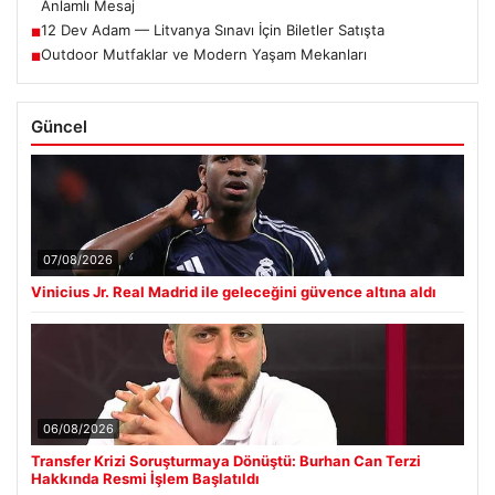
Anlamlı Mesaj
12 Dev Adam — Litvanya Sınavı İçin Biletler Satışta
■
Outdoor Mutfaklar ve Modern Yaşam Mekanları
■
Güncel
07/08/2026
Vinicius Jr. Real Madrid ile geleceğini güvence altına aldı
06/08/2026
Transfer Krizi Soruşturmaya Dönüştü: Burhan Can Terzi
Hakkında Resmi İşlem Başlatıldı