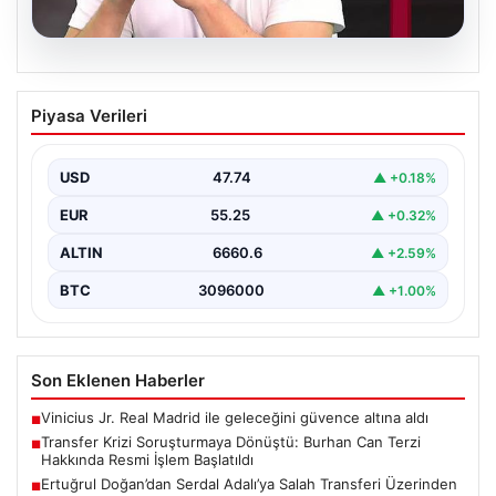
06.08.2026
Transfer Krizi Soruşturmaya Dönüştü:
Piyasa Verileri
Burhan Can Terzi Hakkında Resmi İşlem
Başlatıldı
USD
47.74
▲ +0.18%
Galatasaray Spor Kulübü, gerçekleştirilen transfer
görüşmeleri ve iddialarına ilişkin ortaya çıkan bazı
EUR
55.25
▲ +0.32%
iddialar nedeniyle…
ALTIN
6660.6
▲ +2.59%
BTC
3096000
▲ +1.00%
Son Eklenen Haberler
Vinicius Jr. Real Madrid ile geleceğini güvence altına aldı
■
Transfer Krizi Soruşturmaya Dönüştü: Burhan Can Terzi
■
Hakkında Resmi İşlem Başlatıldı
Ertuğrul Doğan’dan Serdal Adalı’ya Salah Transferi Üzerinden
■