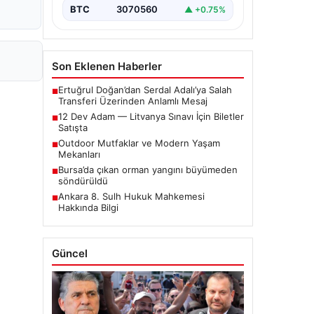
BTC
3070560
▲ +0.75%
Son Eklenen Haberler
Ertuğrul Doğan’dan Serdal Adalı’ya Salah
■
Transferi Üzerinden Anlamlı Mesaj
12 Dev Adam — Litvanya Sınavı İçin Biletler
■
Satışta
Outdoor Mutfaklar ve Modern Yaşam
■
Mekanları
Bursa’da çıkan orman yangını büyümeden
■
söndürüldü
Ankara 8. Sulh Hukuk Mahkemesi
■
Hakkında Bilgi
Güncel