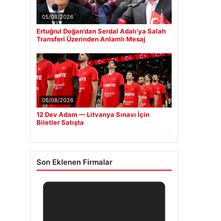
05/08/2026
Ertuğrul Doğan’dan Serdal Adalı’ya Salah
Transferi Üzerinden Anlamlı Mesaj
05/08/2026
12 Dev Adam — Litvanya Sınavı İçin
Biletler Satışta
Son Eklenen Firmalar