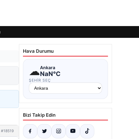
ı
Hava Durumu
☁
Ankara
NaN°C
ŞEHIR SEÇ
Bizi Takip Edin
#18519