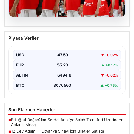
05.08.2026
12 Dev Adam — Litvanya Sınavı İçin
Piyasa Verileri
Biletler Satışta
12 Dev Adam'ın FIBA 2027 Dünya Kupası Elemeleri
kapsamındaki Litvanya maçı için biletler resmi…
USD
47.59
▼ -0.02%
EUR
55.20
▲ +0.17%
ALTIN
6494.8
▼ -0.02%
BTC
3070560
▲ +0.75%
Son Eklenen Haberler
Ertuğrul Doğan’dan Serdal Adalı’ya Salah Transferi Üzerinden
■
Anlamlı Mesaj
12 Dev Adam — Litvanya Sınavı İçin Biletler Satışta
■