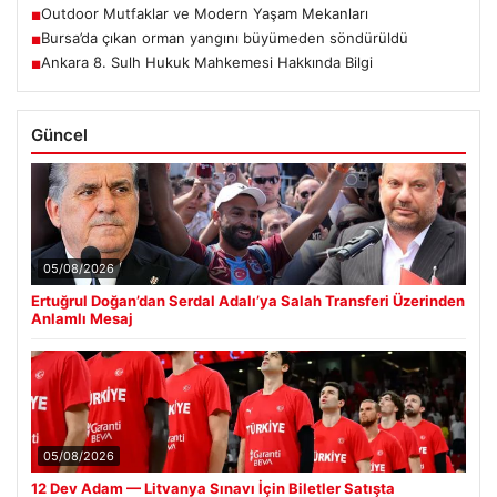
Outdoor Mutfaklar ve Modern Yaşam Mekanları
■
Bursa’da çıkan orman yangını büyümeden söndürüldü
■
Ankara 8. Sulh Hukuk Mahkemesi Hakkında Bilgi
■
Güncel
05/08/2026
Ertuğrul Doğan’dan Serdal Adalı’ya Salah Transferi Üzerinden
Anlamlı Mesaj
05/08/2026
12 Dev Adam — Litvanya Sınavı İçin Biletler Satışta