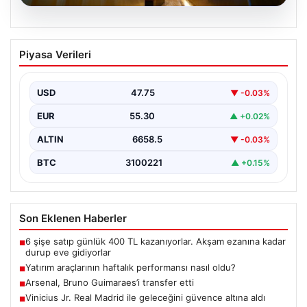
09.08.2026
Yatırım araçlarının haftalık performansı
Piyasa Verileri
nasıl oldu?
USD
47.75
▼ -0.03%
EUR
55.30
▲ +0.02%
ALTIN
6658.5
▼ -0.03%
BTC
3100221
▲ +0.15%
Son Eklenen Haberler
6 şişe satıp günlük 400 TL kazanıyorlar. Akşam ezanına kadar
■
durup eve gidiyorlar
Yatırım araçlarının haftalık performansı nasıl oldu?
■
Arsenal, Bruno Guimaraes’i transfer etti
■
Vinicius Jr. Real Madrid ile geleceğini güvence altına aldı
■