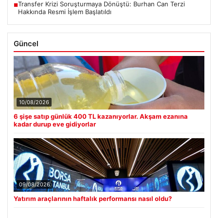
Transfer Krizi Soruşturmaya Dönüştü: Burhan Can Terzi
■
Hakkında Resmi İşlem Başlatıldı
Güncel
10/08/2026
6 şişe satıp günlük 400 TL kazanıyorlar. Akşam ezanına
kadar durup eve gidiyorlar
09/08/2026
Yatırım araçlarının haftalık performansı nasıl oldu?