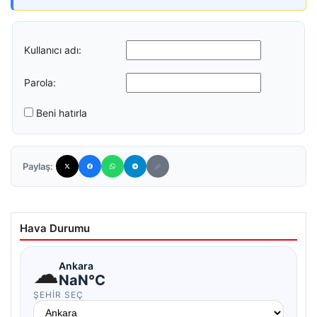
Kullanıcı adı:
Parola:
Beni hatırla
Paylaş:
Hava Durumu
☁
Ankara
NaN°C
ŞEHIR SEÇ