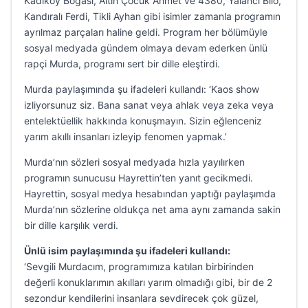
Kadıköy Boğası, Altın Çocuk Ahmet ve 4380, Yalancı Bilo,
Kandıralı Ferdi, Tikli Ayhan gibi isimler zamanla programın
ayrılmaz parçaları haline geldi. Program her bölümüyle
sosyal medyada gündem olmaya devam ederken ünlü
rapçi Murda, programı sert bir dille eleştirdi.
Murda paylaşımında şu ifadeleri kullandı: ‘Kaos show
izliyorsunuz siz. Bana sanat veya ahlak veya zeka veya
entelektüellik hakkında konuşmayın. Sizin eğlenceniz
yarım akıllı insanları izleyip fenomen yapmak.’
Murda’nın sözleri sosyal medyada hızla yayılırken
programın sunucusu Hayrettin’ten yanıt gecikmedi.
Hayrettin, sosyal medya hesabından yaptığı paylaşımda
Murda’nın sözlerine oldukça net ama aynı zamanda sakin
bir dille karşılık verdi.
Ünlü isim paylaşımında şu ifadeleri kullandı:
‘Sevgili Murdacım, programımıza katılan birbirinden
değerli konuklarımın akılları yarım olmadığı gibi, bir de 2
sezondur kendilerini insanlara sevdirecek çok güzel,