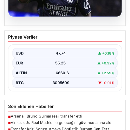
07.08.2026
Vinicius Jr. Real Madrid ile geleceğini
Piyasa Verileri
güvence altına aldı
Avrupa'nın transfer dedikodularının odağında yer alan
Vinicius Junior için beklenen karar açıklandı. Real
USD
47.74
▲ +0.18%
Madrid,…
EUR
55.25
▲ +0.32%
ALTIN
6660.6
▲ +2.59%
BTC
3095609
▼ -0.01%
Son Eklenen Haberler
Arsenal, Bruno Guimaraes’i transfer etti
■
Vinicius Jr. Real Madrid ile geleceğini güvence altına aldı
■
Transfer Krizi Soruşturmaya Dönüştü: Burhan Can Terzi
■