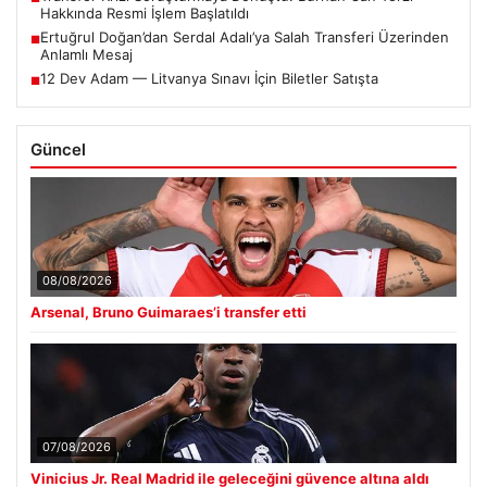
Hakkında Resmi İşlem Başlatıldı
Ertuğrul Doğan’dan Serdal Adalı’ya Salah Transferi Üzerinden
■
Anlamlı Mesaj
12 Dev Adam — Litvanya Sınavı İçin Biletler Satışta
■
Güncel
08/08/2026
Arsenal, Bruno Guimaraes’i transfer etti
07/08/2026
Vinicius Jr. Real Madrid ile geleceğini güvence altına aldı