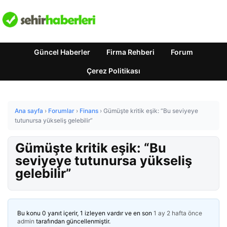
Güncel Haberler
Firma Rehberi
Forum
Çerez Politikası
Ana sayfa
›
Forumlar
›
Finans
›
Gümüşte kritik eşik: “Bu seviyeye
tutunursa yükseliş gelebilir”
Gümüşte kritik eşik: “Bu
seviyeye tutunursa yükseliş
gelebilir”
Bu konu 0 yanıt içerir, 1 izleyen vardır ve en son
1 ay 2 hafta önce
admin
tarafından güncellenmiştir.