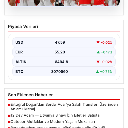
05.08.2026
12 Dev Adam — Litvanya Sınavı İçin
Piyasa Verileri
Biletler Satışta
12 Dev Adam'ın FIBA 2027 Dünya Kupası Elemeleri
kapsamındaki Litvanya maçı için biletler resmi…
USD
47.59
▼ -0.02%
EUR
55.20
▲ +0.17%
ALTIN
6494.8
▼ -0.02%
BTC
3070560
▲ +0.75%
Son Eklenen Haberler
Ertuğrul Doğan’dan Serdal Adalı’ya Salah Transferi Üzerinden
■
Anlamlı Mesaj
12 Dev Adam — Litvanya Sınavı İçin Biletler Satışta
■
Outdoor Mutfaklar ve Modern Yaşam Mekanları
■
Bursa’da çıkan orman yangını büyümeden söndürüldü