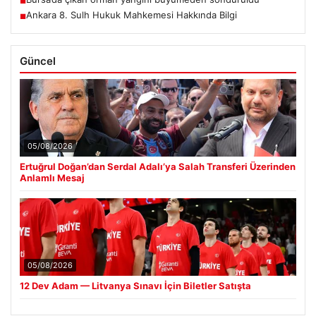
■
Ankara 8. Sulh Hukuk Mahkemesi Hakkında Bilgi
■
Güncel
05/08/2026
Ertuğrul Doğan’dan Serdal Adalı’ya Salah Transferi Üzerinden
Anlamlı Mesaj
05/08/2026
12 Dev Adam — Litvanya Sınavı İçin Biletler Satışta