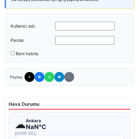
Kullanıcı adı:
Parola:
Beni hatırla
Paylaş:
Hava Durumu
☁
Ankara
NaN°C
ŞEHIR SEÇ