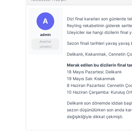
Dizi final kararları son günlerde 
A
Reyting rekabetinin giderek sertl
İzleyiciler ise hangi dizilerin final y
admin
Anahtar
Sezon finali tarihleri yavaş yavaş b
yönetici
Delikanlı, Kıskanmak, Cennetin Çocu
Merak edilen bu dizilerin final tar
18 Mayıs Pazartesi: Delikanlı
19 Mayıs Salı: Kıskanmak
8 Haziran Pazartesi: Cennetin Çoc
10 Haziran Çarşamba: Kuruluş Or
Delikanlı son dönemde iddialı başl
sezon düşünülürken son anda karar
değişikliğiyle dikkat çekmişti.