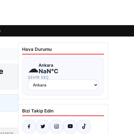
ı
Hava Durumu
☁
Ankara
e
NaN°C
ŞEHIR SEÇ
Bizi Takip Edin
#15609