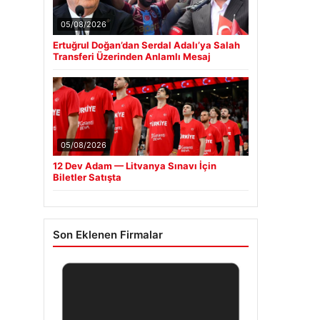
05/08/2026
Ertuğrul Doğan’dan Serdal Adalı’ya Salah
Transferi Üzerinden Anlamlı Mesaj
05/08/2026
12 Dev Adam — Litvanya Sınavı İçin
Biletler Satışta
Son Eklenen Firmalar