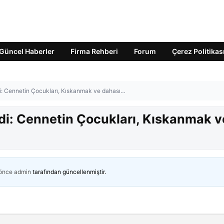
Güncel Haberler
Firma Rehberi
Forum
Çerez Politikas
di: Cennetin Çocukları, Kıskanmak ve dahası…
ldi: Cennetin Çocukları, Kıskanmak v
 önce
admin
tarafından güncellenmiştir.