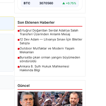
BTC
3070560
▲ +0.75%
Son Eklenen Haberler
Ertuğrul Doğan’dan Serdal Adalı’ya Salah
■
Transferi Üzerinden Anlamlı Mesaj
12 Dev Adam — Litvanya Sınavı İçin Biletler
■
Satışta
Outdoor Mutfaklar ve Modern Yaşam
■
Mekanları
Bursa’da çıkan orman yangını büyümeden
■
söndürüldü
Ankara 8. Sulh Hukuk Mahkemesi
■
Hakkında Bilgi
Güncel