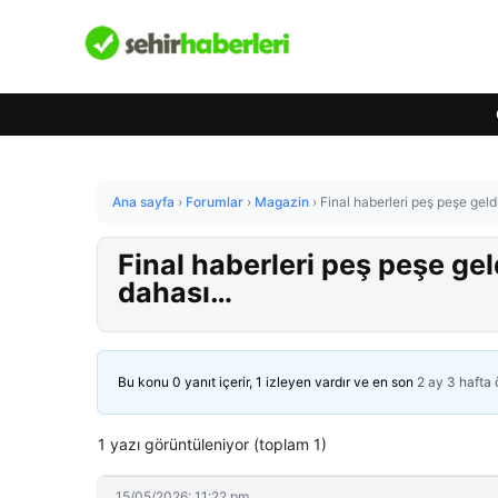
Ana sayfa
›
Forumlar
›
Magazin
›
Final haberleri peş peşe gel
Final haberleri peş peşe ge
dahası…
Bu konu 0 yanıt içerir, 1 izleyen vardır ve en son
2 ay 3 hafta
1 yazı görüntüleniyor (toplam 1)
15/05/2026: 11:22 pm