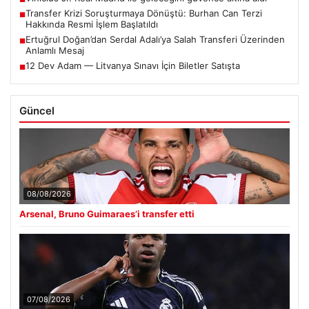
Transfer Krizi Soruşturmaya Dönüştü: Burhan Can Terzi
■
Hakkında Resmi İşlem Başlatıldı
Ertuğrul Doğan’dan Serdal Adalı’ya Salah Transferi Üzerinden
■
Anlamlı Mesaj
12 Dev Adam — Litvanya Sınavı İçin Biletler Satışta
■
Güncel
08/08/2026
Arsenal, Bruno Guimaraes’i transfer etti
07/08/2026