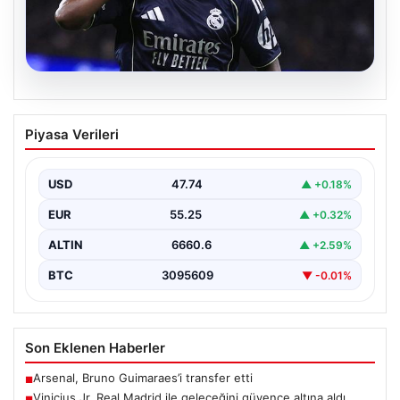
07.08.2026
Vinicius Jr. Real Madrid ile geleceğini
Piyasa Verileri
güvence altına aldı
Avrupa'nın transfer dedikodularının odağında yer alan
Vinicius Junior için beklenen karar açıklandı. Real
USD
47.74
▲ +0.18%
Madrid,…
EUR
55.25
▲ +0.32%
ALTIN
6660.6
▲ +2.59%
BTC
3095609
▼ -0.01%
Son Eklenen Haberler
Arsenal, Bruno Guimaraes’i transfer etti
■
Vinicius Jr. Real Madrid ile geleceğini güvence altına aldı
■