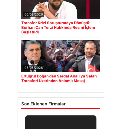
06/08/2026
Transfer Krizi Soruşturmaya Dönüştü:
Burhan Can Terzi Hakkında Resmi İşlem
Başlatıldı
05/08/2026
Ertuğrul Doğan’dan Serdal Adalı’ya Salah
Transferi Üzerinden Anlamlı Mesaj
Son Eklenen Firmalar