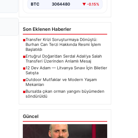
BTC
3064480
▼ -0.15%
Son Eklenen Haberler
Transfer Krizi Soruşturmaya Dönüştü:
■
Burhan Can Terzi Hakkında Resmi İşlem
Başlatıldı
Ertuğrul Doğan’dan Serdal Adalı’ya Salah
■
Transferi Üzerinden Anlamlı Mesaj
12 Dev Adam — Litvanya Sınavı İçin Biletler
■
Satışta
Outdoor Mutfaklar ve Modern Yaşam
■
Mekanları
Bursa’da çıkan orman yangını büyümeden
■
söndürüldü
Güncel