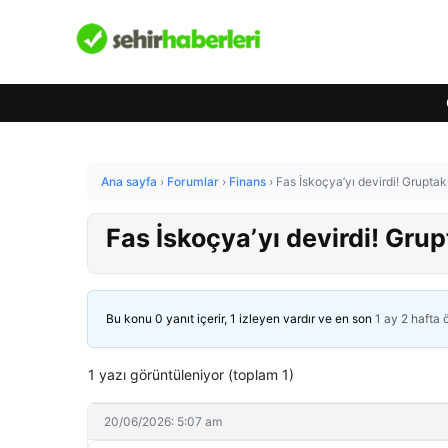
Ana sayfa
›
Forumlar
›
Finans
›
Fas İskoçya’yı devirdi! Gruptaki
Fas İskoçya’yı devirdi! Grup
Bu konu 0 yanıt içerir, 1 izleyen vardır ve en son
1 ay 2 hafta
1 yazı görüntüleniyor (toplam 1)
20/06/2026: 5:07 am