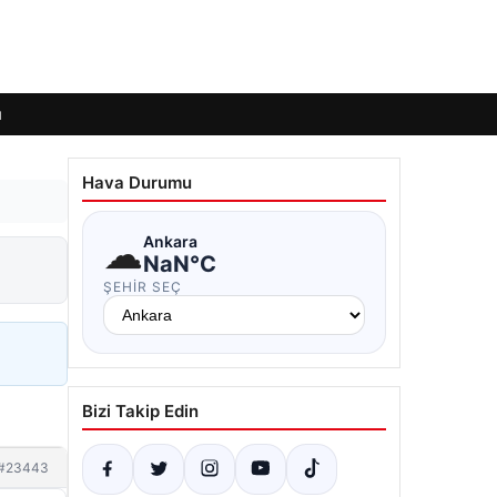
ı
Hava Durumu
☁
Ankara
NaN°C
ŞEHIR SEÇ
Bizi Takip Edin
#23443