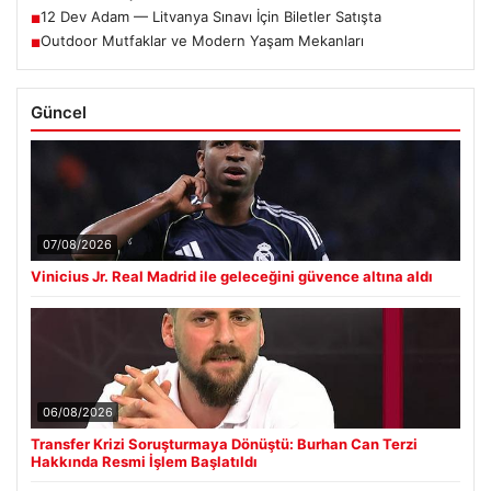
12 Dev Adam — Litvanya Sınavı İçin Biletler Satışta
■
Outdoor Mutfaklar ve Modern Yaşam Mekanları
■
Güncel
07/08/2026
Vinicius Jr. Real Madrid ile geleceğini güvence altına aldı
06/08/2026
Transfer Krizi Soruşturmaya Dönüştü: Burhan Can Terzi
Hakkında Resmi İşlem Başlatıldı