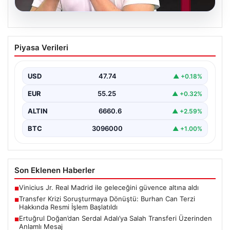
06.08.2026
Transfer Krizi Soruşturmaya Dönüştü:
Piyasa Verileri
Burhan Can Terzi Hakkında Resmi İşlem
Başlatıldı
USD
47.74
▲ +0.18%
Galatasaray Spor Kulübü, gerçekleştirilen transfer
görüşmeleri ve iddialarına ilişkin ortaya çıkan bazı
EUR
55.25
▲ +0.32%
iddialar nedeniyle…
ALTIN
6660.6
▲ +2.59%
BTC
3096000
▲ +1.00%
Son Eklenen Haberler
Vinicius Jr. Real Madrid ile geleceğini güvence altına aldı
■
Transfer Krizi Soruşturmaya Dönüştü: Burhan Can Terzi
■
Hakkında Resmi İşlem Başlatıldı
Ertuğrul Doğan’dan Serdal Adalı’ya Salah Transferi Üzerinden
■
Anlamlı Mesaj