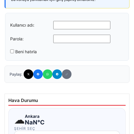
Kullanıcı adı:
Parola:
Beni hatırla
Paylaş:
Hava Durumu
☁
Ankara
NaN°C
ŞEHIR SEÇ