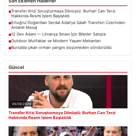
Son Eklenen Haberler
Transfer Krizi Soruşturmaya Dönüştü: Burhan Can Terzi
■
Hakkında Resmi İşlem Başlatıldı
Ertuğrul Doğan’dan Serdal Adalı’ya Salah Transferi Üzerinden
■
Anlamlı Mesaj
12 Dev Adam — Litvanya Sınavı İçin Biletler Satışta
■
Outdoor Mutfaklar ve Modern Yaşam Mekanları
■
Bursa’da çıkan orman yangını büyümeden söndürüldü
■
Güncel
06/08/2026
Transfer Krizi Soruşturmaya Dönüştü: Burhan Can Terzi
Hakkında Resmi İşlem Başlatıldı