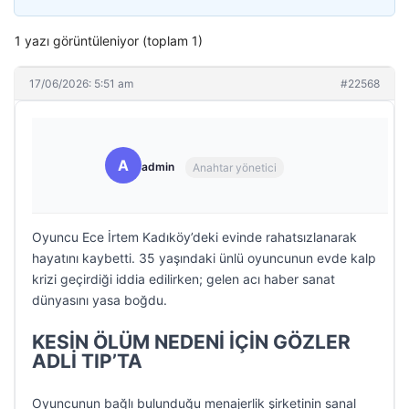
1 yazı görüntüleniyor (toplam 1)
17/06/2026: 5:51 am
#22568
A
admin
Anahtar yönetici
Oyuncu Ece İrtem Kadıköy’deki evinde rahatsızlanarak
hayatını kaybetti. 35 yaşındaki ünlü oyuncunun evde kalp
krizi geçirdiği iddia edilirken; gelen acı haber sanat
dünyasını yasa boğdu.
KESİN ÖLÜM NEDENİ İÇİN GÖZLER
ADLİ TIP’TA
Oyuncunun bağlı bulunduğu menajerlik şirketinin sanal