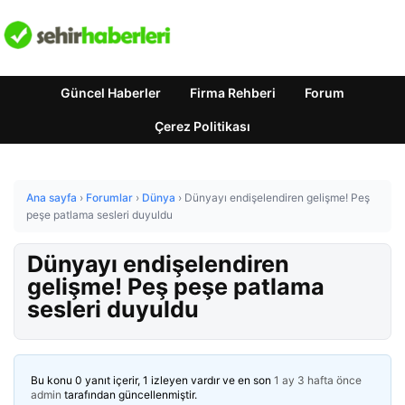
Güncel Haberler
Firma Rehberi
Forum
Çerez Politikası
Ana sayfa
›
Forumlar
›
Dünya
›
Dünyayı endişelendiren gelişme! Peş
peşe patlama sesleri duyuldu
Dünyayı endişelendiren
gelişme! Peş peşe patlama
sesleri duyuldu
Bu konu 0 yanıt içerir, 1 izleyen vardır ve en son
1 ay 3 hafta önce
admin
tarafından güncellenmiştir.