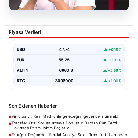
06.08.2026
Transfer Krizi Soruşturmaya Dönüştü:
Piyasa Verileri
Burhan Can Terzi Hakkında Resmi İşlem
Başlatıldı
USD
47.74
▲ +0.18%
Galatasaray Spor Kulübü, gerçekleştirilen transfer
görüşmeleri ve iddialarına ilişkin ortaya çıkan bazı
EUR
55.25
▲ +0.32%
iddialar nedeniyle…
ALTIN
6660.6
▲ +2.59%
BTC
3096000
▲ +1.00%
Son Eklenen Haberler
Vinicius Jr. Real Madrid ile geleceğini güvence altına aldı
■
Transfer Krizi Soruşturmaya Dönüştü: Burhan Can Terzi
■
Hakkında Resmi İşlem Başlatıldı
Ertuğrul Doğan’dan Serdal Adalı’ya Salah Transferi Üzerinden
■