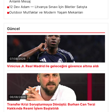
Anlamlı Mesaj
12 Dev Adam — Litvanya Sınavı İçin Biletler Satışta
■
Outdoor Mutfaklar ve Modern Yaşam Mekanları
■
Güncel
07/08/2026
Vinicius Jr. Real Madrid ile geleceğini güvence altına aldı
06/08/2026
Transfer Krizi Soruşturmaya Dönüştü: Burhan Can Terzi
Hakkında Resmi İşlem Başlatıldı