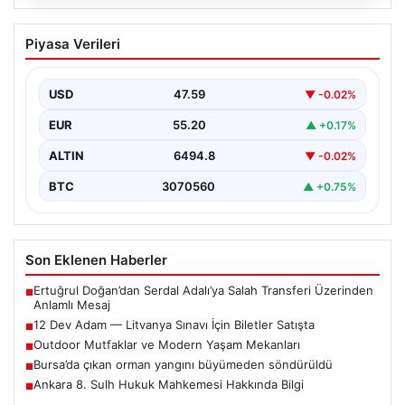
05.08.2026
12 Dev Adam — Litvanya Sınavı İçin
Piyasa Verileri
Biletler Satışta
12 Dev Adam'ın FIBA 2027 Dünya Kupası Elemeleri
kapsamındaki Litvanya maçı için biletler resmi…
USD
47.59
▼ -0.02%
EUR
55.20
▲ +0.17%
ALTIN
6494.8
▼ -0.02%
BTC
3070560
▲ +0.75%
Son Eklenen Haberler
Ertuğrul Doğan’dan Serdal Adalı’ya Salah Transferi Üzerinden
■
Anlamlı Mesaj
12 Dev Adam — Litvanya Sınavı İçin Biletler Satışta
■
Outdoor Mutfaklar ve Modern Yaşam Mekanları
■
Bursa’da çıkan orman yangını büyümeden söndürüldü
■
Ankara 8. Sulh Hukuk Mahkemesi Hakkında Bilgi
■