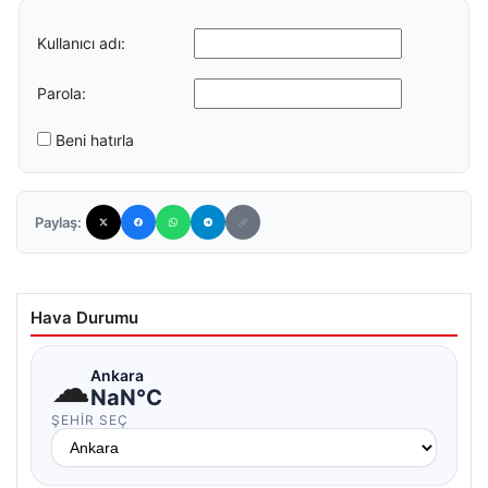
Kullanıcı adı:
Parola:
Beni hatırla
Paylaş:
Hava Durumu
☁
Ankara
NaN°C
ŞEHIR SEÇ