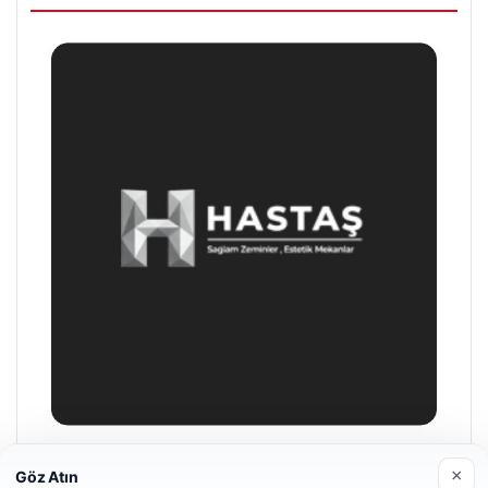
Hastaş Beton
×
Göz Atın