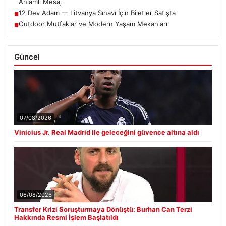
Anlamlı Mesaj
12 Dev Adam — Litvanya Sınavı İçin Biletler Satışta
■
Outdoor Mutfaklar ve Modern Yaşam Mekanları
■
Güncel
07/08/2026
Vinicius Jr. Real Madrid ile geleceğini güvence altına aldı
06/08/2026
Transfer Krizi Soruşturmaya Dönüştü: Burhan Can Terzi
Hakkında Resmi İşlem Başlatıldı