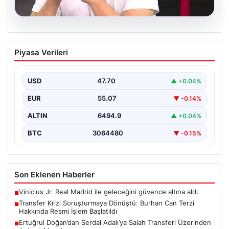
06.08.2026
Transfer Krizi Soruşturmaya Dönüştü:
Piyasa Verileri
Burhan Can Terzi Hakkında Resmi İşlem
Başlatıldı
USD
47.70
▲ +0.04%
Galatasaray Spor Kulübü, gerçekleştirilen transfer
görüşmeleri ve iddialarına ilişkin ortaya çıkan bazı
EUR
55.07
▼ -0.14%
iddialar nedeniyle…
ALTIN
6494.9
▲ +0.04%
BTC
3064480
▼ -0.15%
Son Eklenen Haberler
Vinicius Jr. Real Madrid ile geleceğini güvence altına aldı
■
Transfer Krizi Soruşturmaya Dönüştü: Burhan Can Terzi
■
Hakkında Resmi İşlem Başlatıldı
Ertuğrul Doğan’dan Serdal Adalı’ya Salah Transferi Üzerinden
■