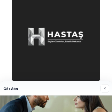
×
Göz Atın
Hastaş Beton
26/05/2026