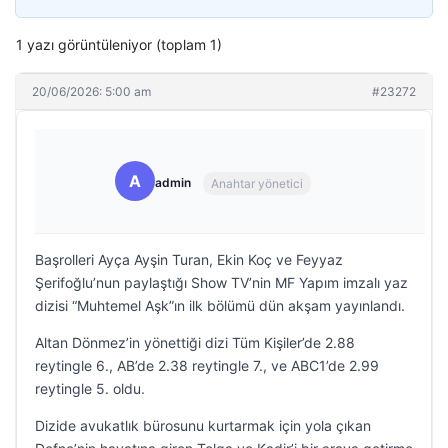
1 yazı görüntüleniyor (toplam 1)
20/06/2026: 5:00 am
#23272
A
admin
Anahtar yönetici
Başrolleri Ayça Ayşin Turan, Ekin Koç ve Feyyaz
Şerifoğlu’nun paylaştığı Show TV’nin MF Yapım imzalı yaz
dizisi “Muhtemel Aşk”ın ilk bölümü dün akşam yayınlandı.
Altan Dönmez’in yönettiği dizi Tüm Kişiler’de 2.88
reytingle 6., AB’de 2.38 reytingle 7., ve ABC1’de 2.99
reytingle 5. oldu.
Dizide avukatlık bürosunu kurtarmak için yola çıkan