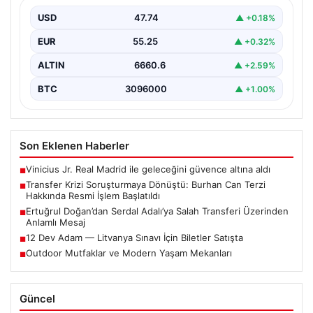
Başlatıldı
USD
47.74
▲ +0.18%
Galatasaray Spor Kulübü, gerçekleştirilen transfer
görüşmeleri ve iddialarına ilişkin ortaya çıkan bazı
EUR
55.25
▲ +0.32%
iddialar nedeniyle…
ALTIN
6660.6
▲ +2.59%
BTC
3096000
▲ +1.00%
Son Eklenen Haberler
Vinicius Jr. Real Madrid ile geleceğini güvence altına aldı
■
Transfer Krizi Soruşturmaya Dönüştü: Burhan Can Terzi
■
Hakkında Resmi İşlem Başlatıldı
Ertuğrul Doğan’dan Serdal Adalı’ya Salah Transferi Üzerinden
■
Anlamlı Mesaj
12 Dev Adam — Litvanya Sınavı İçin Biletler Satışta
■
Outdoor Mutfaklar ve Modern Yaşam Mekanları
■
Güncel