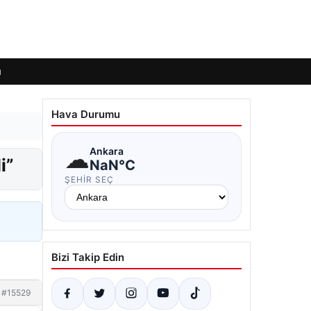
ı
Hava Durumu
☁
Ankara
i”
NaN°C
ŞEHIR SEÇ
Bizi Takip Edin
#15529