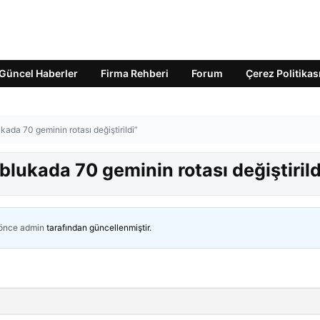
Güncel Haberler
Firma Rehberi
Forum
Çerez Politikas
ada 70 geminin rotası değiştirildi”
lukada 70 geminin rotası değiştirild
 önce
admin
tarafından güncellenmiştir.