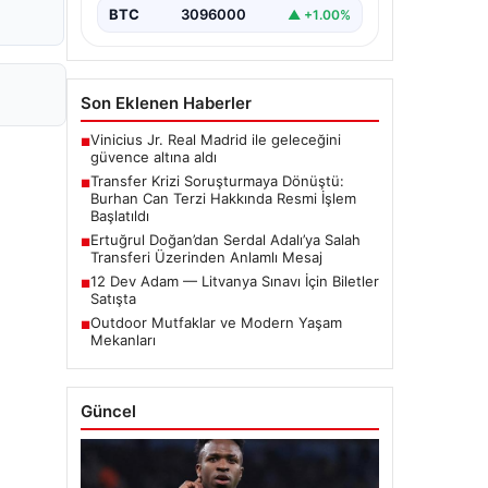
iddialar nedeniyle…
BTC
3096000
▲ +1.00%
Son Eklenen Haberler
Vinicius Jr. Real Madrid ile geleceğini
■
güvence altına aldı
Transfer Krizi Soruşturmaya Dönüştü:
■
Burhan Can Terzi Hakkında Resmi İşlem
Başlatıldı
Ertuğrul Doğan’dan Serdal Adalı’ya Salah
■
Transferi Üzerinden Anlamlı Mesaj
12 Dev Adam — Litvanya Sınavı İçin Biletler
■
Satışta
Outdoor Mutfaklar ve Modern Yaşam
■
Mekanları
Güncel