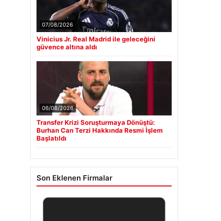
07/08/2026
Vinicius Jr. Real Madrid ile geleceğini
güvence altına aldı
06/08/2026
Transfer Krizi Soruşturmaya Dönüştü:
Burhan Can Terzi Hakkında Resmi İşlem
Başlatıldı
Son Eklenen Firmalar