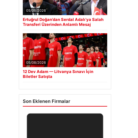
05/08/2026
Ertuğrul Doğan’dan Serdal Adalı’ya Salah
Transferi Üzerinden Anlamlı Mesaj
05/08/2026
12 Dev Adam — Litvanya Sınavı İçin
Biletler Satışta
Son Eklenen Firmalar