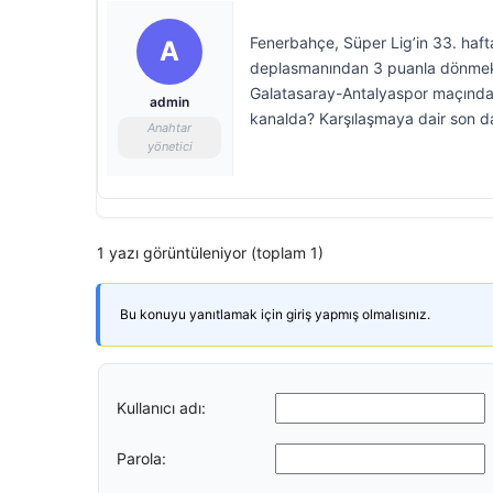
Fenerbahçe, Süper Lig’in 33. haft
A
deplasmanından 3 puanla dönmek i
Galatasaray-Antalyaspor maçında
admin
kanalda? Karşılaşmaya dair son da
Anahtar
yönetici
1 yazı görüntüleniyor (toplam 1)
Bu konuyu yanıtlamak için giriş yapmış olmalısınız.
Kullanıcı adı:
Parola: