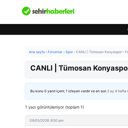
Ana sayfa
›
Forumlar
›
Spor
›
CANLI | Tümosan Konyaspor – F
CANLI | Tümosan Konyaspor
Bu konu 0 yanıt içerir, 1 izleyen vardır ve en son
2 ay 4 hafta
1 yazı görüntüleniyor (toplam 1)
09/05/2026: 8:50 pm