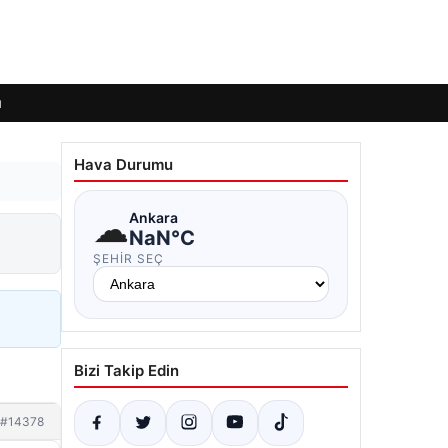
ı
Hava Durumu
☁
Ankara
NaN°C
ŞEHIR SEÇ
Bizi Takip Edin
#14378