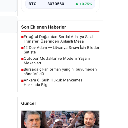
BTC
3070560
▲ +0.75%
Son Eklenen Haberler
Ertuğrul Doğan’dan Serdal Adalı’ya Salah
■
Transferi Üzerinden Anlamlı Mesaj
12 Dev Adam — Litvanya Sınavı İçin Biletler
■
Satışta
Outdoor Mutfaklar ve Modern Yaşam
■
Mekanları
Bursa’da çıkan orman yangını büyümeden
■
söndürüldü
Ankara 8. Sulh Hukuk Mahkemesi
■
Hakkında Bilgi
Güncel