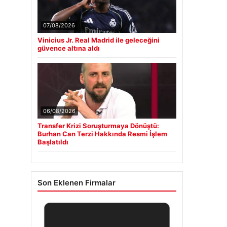
07/08/2026
Vinicius Jr. Real Madrid ile geleceğini
güvence altına aldı
06/08/2026
Transfer Krizi Soruşturmaya Dönüştü:
Burhan Can Terzi Hakkında Resmi İşlem
Başlatıldı
Son Eklenen Firmalar