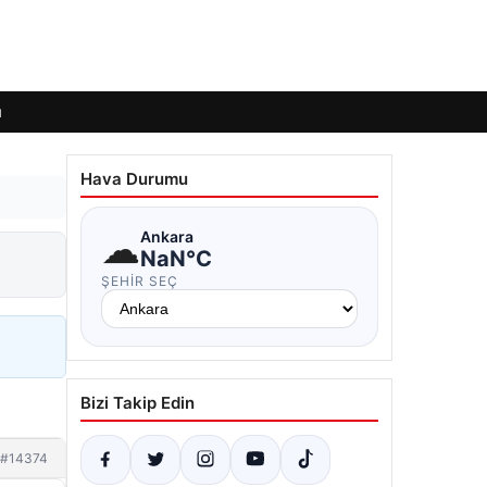
ı
Hava Durumu
☁
Ankara
NaN°C
ŞEHIR SEÇ
Bizi Takip Edin
#14374