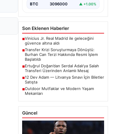
iddialar nedeniyle…
BTC
3096000
▲ +1.00%
Son Eklenen Haberler
Vinicius Jr. Real Madrid ile geleceğini
■
güvence altına aldı
Transfer Krizi Soruşturmaya Dönüştü:
■
Burhan Can Terzi Hakkında Resmi İşlem
Başlatıldı
Ertuğrul Doğan’dan Serdal Adalı’ya Salah
■
Transferi Üzerinden Anlamlı Mesaj
12 Dev Adam — Litvanya Sınavı İçin Biletler
■
Satışta
Outdoor Mutfaklar ve Modern Yaşam
■
Mekanları
Güncel