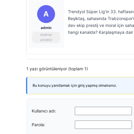
Trendyol Süper Lig’in 33. haftası
A
Beşiktaş, sahasında Trabzonspor’u
dev ekip prestij ve moral için sah
admin
hangi kanalda? Karşılaşmaya dair s
Anahtar
yönetici
1 yazı görüntüleniyor (toplam 1)
Bu konuyu yanıtlamak için giriş yapmış olmalısınız.
Kullanıcı adı:
Parola: