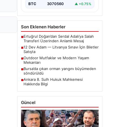
BTC
3070560
▲ +0.75%
Son Eklenen Haberler
Ertuğrul Doğan’dan Serdal Adalı’ya Salah
■
Transferi Üzerinden Anlamlı Mesaj
12 Dev Adam — Litvanya Sınavı İçin Biletler
■
Satışta
Outdoor Mutfaklar ve Modern Yaşam
■
Mekanları
Bursa’da çıkan orman yangını büyümeden
■
söndürüldü
Ankara 8. Sulh Hukuk Mahkemesi
■
Hakkında Bilgi
Güncel