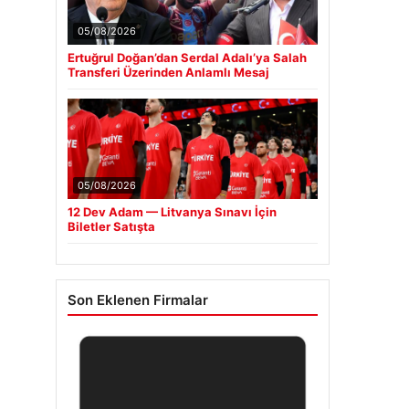
05/08/2026
Ertuğrul Doğan’dan Serdal Adalı’ya Salah
Transferi Üzerinden Anlamlı Mesaj
05/08/2026
12 Dev Adam — Litvanya Sınavı İçin
Biletler Satışta
Son Eklenen Firmalar