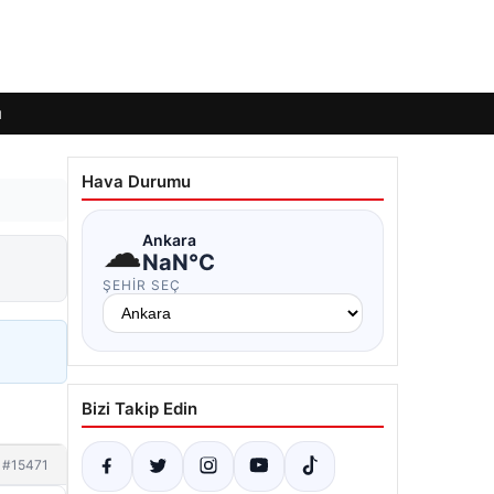
ı
Hava Durumu
☁
Ankara
NaN°C
ŞEHIR SEÇ
Bizi Takip Edin
#15471