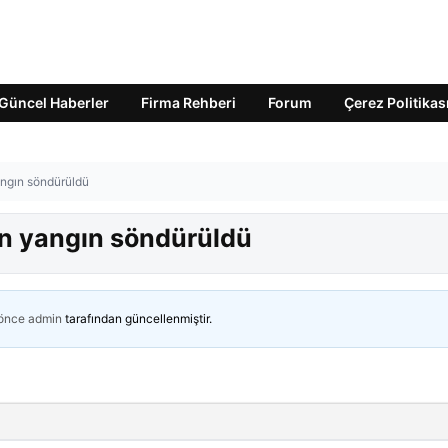
Güncel Haberler
Firma Rehberi
Forum
Çerez Politikas
angın söndürüldü
an yangın söndürüldü
 önce
admin
tarafından güncellenmiştir.