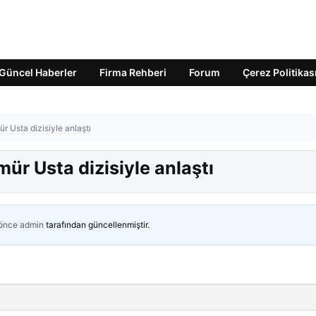
Güncel Haberler
Firma Rehberi
Forum
Çerez Politikas
ür Usta dizisiyle anlaştı
mür Usta dizisiyle anlaştı
 önce
admin
tarafından güncellenmiştir.