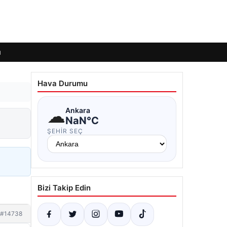
ı
Hava Durumu
☁
Ankara
NaN°C
ŞEHIR SEÇ
Bizi Takip Edin
#14738