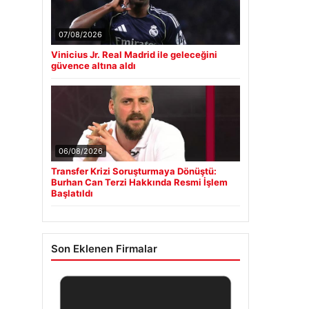
07/08/2026
Vinicius Jr. Real Madrid ile geleceğini
güvence altına aldı
06/08/2026
Transfer Krizi Soruşturmaya Dönüştü:
Burhan Can Terzi Hakkında Resmi İşlem
Başlatıldı
Son Eklenen Firmalar