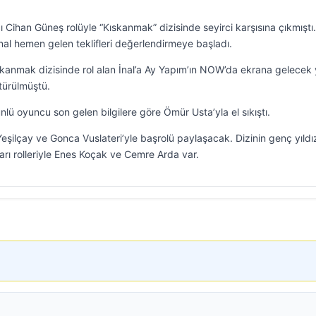
Cihan Güneş rolüyle “Kıskanmak” dizisinde seyirci karşısına çıkmıştı.
 İnal hemen gelen teklifleri değerlendirmeye başladı.
skanmak dizisinde rol alan İnal’a Ay Yapım’ın NOW’da ekrana gelecek 
türülmüştü.
nlü oyuncu son gelen bilgilere göre Ömür Usta’yla el sıkıştı.
eşilçay ve Gonca Vuslateri’yle başrolü paylaşacak. Dizinin genç yıldız
rı rolleriyle Enes Koçak ve Cemre Arda var.