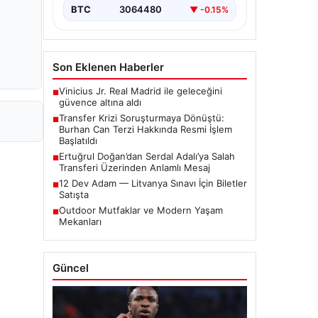
iddialar nedeniyle…
BTC
3064480
▼ -0.15%
Son Eklenen Haberler
Vinicius Jr. Real Madrid ile geleceğini
■
güvence altına aldı
Transfer Krizi Soruşturmaya Dönüştü:
■
Burhan Can Terzi Hakkında Resmi İşlem
Başlatıldı
Ertuğrul Doğan’dan Serdal Adalı’ya Salah
■
Transferi Üzerinden Anlamlı Mesaj
12 Dev Adam — Litvanya Sınavı İçin Biletler
■
Satışta
Outdoor Mutfaklar ve Modern Yaşam
■
Mekanları
Güncel