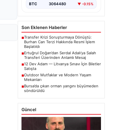
BTC
3064480
▼ -0.15%
Son Eklenen Haberler
Transfer Krizi Soruşturmaya Dönüştü:
■
Burhan Can Terzi Hakkında Resmi İşlem
Başlatıldı
Ertuğrul Doğan’dan Serdal Adalı’ya Salah
■
Transferi Üzerinden Anlamlı Mesaj
12 Dev Adam — Litvanya Sınavı İçin Biletler
■
Satışta
Outdoor Mutfaklar ve Modern Yaşam
■
Mekanları
Bursa’da çıkan orman yangını büyümeden
■
söndürüldü
Güncel