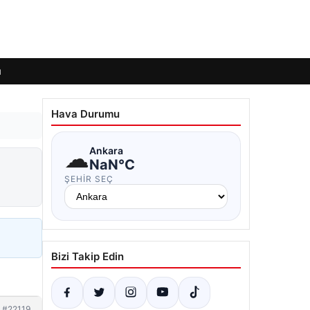
ı
Hava Durumu
☁
Ankara
NaN°C
ŞEHIR SEÇ
Bizi Takip Edin
#22119