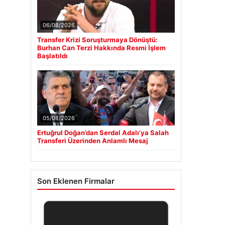
06/08/2026
Transfer Krizi Soruşturmaya Dönüştü:
Burhan Can Terzi Hakkında Resmi İşlem
Başlatıldı
05/08/2026
Ertuğrul Doğan’dan Serdal Adalı’ya Salah
Transferi Üzerinden Anlamlı Mesaj
Son Eklenen Firmalar