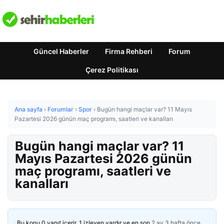
Güncel Haberler
Firma Rehberi
Forum
Çerez Politikası
Ana sayfa
›
Forumlar
›
Spor
›
Bugün hangi maçlar var? 11 Mayıs
Pazartesi 2026 günün maç programı, saatleri ve kanalları
Bugün hangi maçlar var? 11
Mayıs Pazartesi 2026 günün
maç programı, saatleri ve
kanalları
Bu konu 0 yanıt içerir, 1 izleyen vardır ve en son
2 ay 3 hafta önce