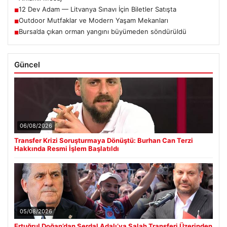
12 Dev Adam — Litvanya Sınavı İçin Biletler Satışta
■
Outdoor Mutfaklar ve Modern Yaşam Mekanları
■
Bursa’da çıkan orman yangını büyümeden söndürüldü
■
Güncel
06/08/2026
Transfer Krizi Soruşturmaya Dönüştü: Burhan Can Terzi
Hakkında Resmi İşlem Başlatıldı
05/08/2026
Ertuğrul Doğan’dan Serdal Adalı’ya Salah Transferi Üzerinden