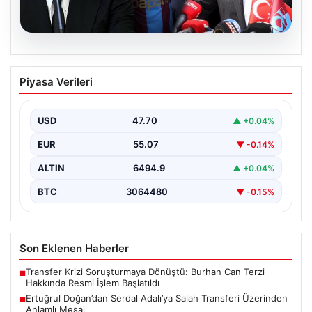
05.08.2026
Ertuğrul Doğan’dan Serdal Adalı’ya
Piyasa Verileri
Salah Transferi Üzerinden Anlamlı
Mesaj
USD
47.70
▲ +0.04%
Trabzonspor Kulübü Başkanı Ertuğrul Doğan, son
günlerde spor kamuoyunda gündem olan transfer
EUR
55.07
▼ -0.14%
söylentileriyle ilgili…
ALTIN
6494.9
▲ +0.04%
BTC
3064480
▼ -0.15%
Son Eklenen Haberler
Transfer Krizi Soruşturmaya Dönüştü: Burhan Can Terzi
■
Hakkında Resmi İşlem Başlatıldı
Ertuğrul Doğan’dan Serdal Adalı’ya Salah Transferi Üzerinden
■
Anlamlı Mesaj