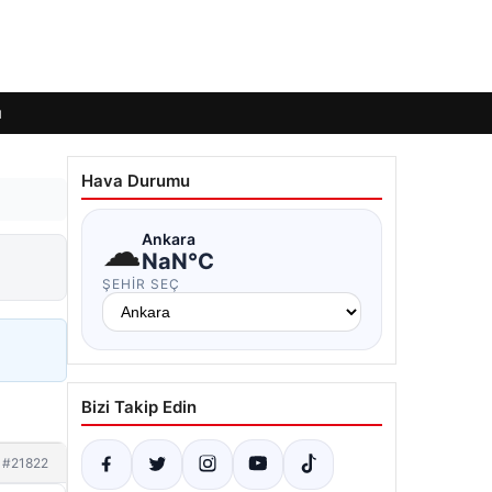
ı
Hava Durumu
☁
Ankara
NaN°C
ŞEHIR SEÇ
Bizi Takip Edin
#21822