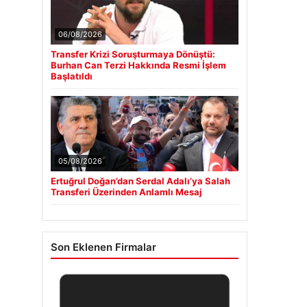
06/08/2026
Transfer Krizi Soruşturmaya Dönüştü:
Burhan Can Terzi Hakkında Resmi İşlem
Başlatıldı
05/08/2026
Ertuğrul Doğan’dan Serdal Adalı’ya Salah
Transferi Üzerinden Anlamlı Mesaj
Son Eklenen Firmalar