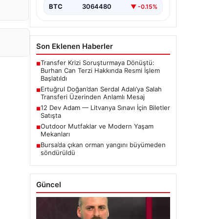
BTC
3064480
▼ -0.15%
Son Eklenen Haberler
Transfer Krizi Soruşturmaya Dönüştü:
■
Burhan Can Terzi Hakkında Resmi İşlem
Başlatıldı
Ertuğrul Doğan’dan Serdal Adalı’ya Salah
■
Transferi Üzerinden Anlamlı Mesaj
12 Dev Adam — Litvanya Sınavı İçin Biletler
■
Satışta
Outdoor Mutfaklar ve Modern Yaşam
■
Mekanları
Bursa’da çıkan orman yangını büyümeden
■
söndürüldü
Güncel