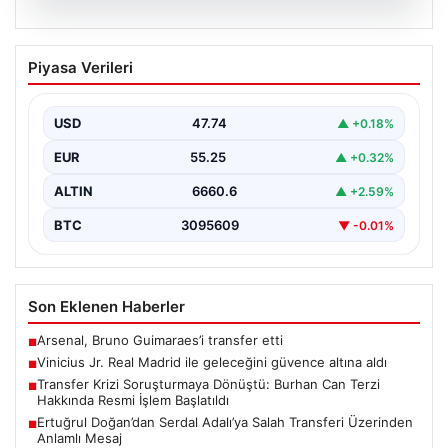
07.08.2026
Vinicius Jr. Real Madrid ile geleceğini
Piyasa Verileri
güvence altına aldı
Avrupa'nın transfer dedikodularının odağında yer alan
Vinicius Junior için beklenen karar açıklandı. Real
USD
47.74
▲ +0.18%
Madrid,…
EUR
55.25
▲ +0.32%
ALTIN
6660.6
▲ +2.59%
BTC
3095609
▼ -0.01%
Son Eklenen Haberler
Arsenal, Bruno Guimaraes’i transfer etti
■
Vinicius Jr. Real Madrid ile geleceğini güvence altına aldı
■
Transfer Krizi Soruşturmaya Dönüştü: Burhan Can Terzi
■
Hakkında Resmi İşlem Başlatıldı
Ertuğrul Doğan’dan Serdal Adalı’ya Salah Transferi Üzerinden
■
Anlamlı Mesaj