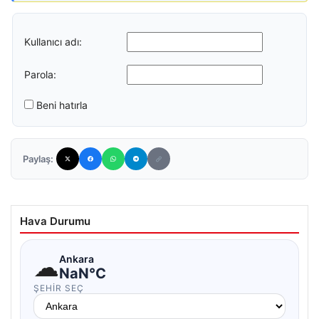
Kullanıcı adı:
Parola:
Beni hatırla
Paylaş:
Hava Durumu
☁
Ankara
NaN°C
ŞEHIR SEÇ