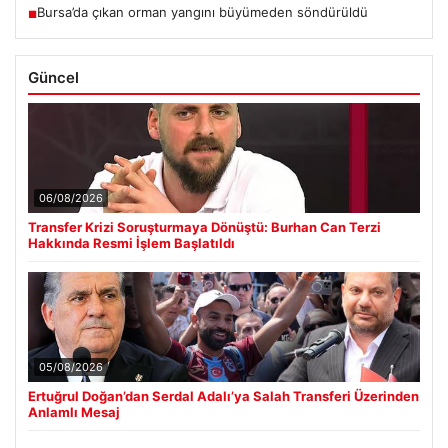
Bursa’da çıkan orman yangını büyümeden söndürüldü
■
Güncel
06/08/2026
Transfer Krizi Soruşturmaya Dönüştü: Burhan Can Terzi
Hakkında Resmi İşlem Başlatıldı
05/08/2026
Ertuğrul Doğan’dan Serdal Adalı’ya Salah Transferi Üzerinden
Anlamlı Mesaj