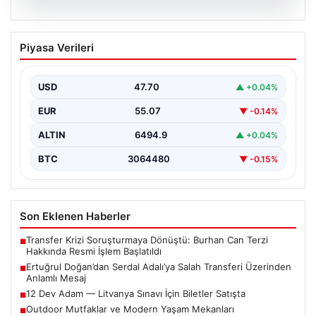
05.08.2026
Ertuğrul Doğan’dan Serdal Adalı’ya
Piyasa Verileri
Salah Transferi Üzerinden Anlamlı
Mesaj
USD
47.70
▲ +0.04%
Trabzonspor Kulübü Başkanı Ertuğrul Doğan, son
günlerde spor kamuoyunda gündem olan transfer
EUR
55.07
▼ -0.14%
söylentileriyle ilgili…
ALTIN
6494.9
▲ +0.04%
BTC
3064480
▼ -0.15%
Son Eklenen Haberler
Transfer Krizi Soruşturmaya Dönüştü: Burhan Can Terzi
■
Hakkında Resmi İşlem Başlatıldı
Ertuğrul Doğan’dan Serdal Adalı’ya Salah Transferi Üzerinden
■
Anlamlı Mesaj
12 Dev Adam — Litvanya Sınavı İçin Biletler Satışta
■
Outdoor Mutfaklar ve Modern Yaşam Mekanları
■