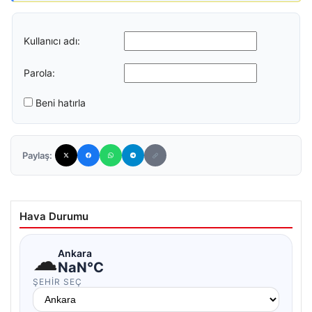
Kullanıcı adı:
Parola:
Beni hatırla
Paylaş:
Hava Durumu
☁
Ankara
NaN°C
ŞEHIR SEÇ